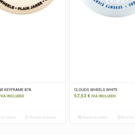
NE KEYFRAME 87A
CLOUDS WHEELS WHITE
57,53
€
IVA INCLUIDO
IVA INCLUIDO
 al carrito
Mostrar detalles
Añadir al carrito
Mostrar 