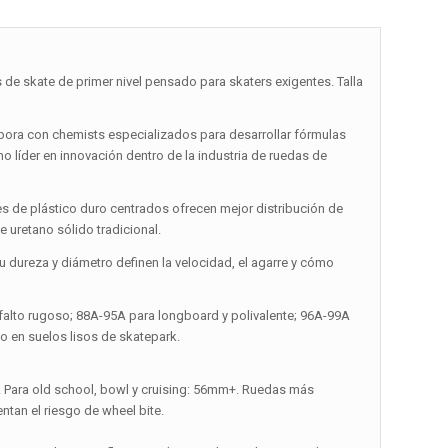
skate de primer nivel pensado para skaters exigentes. Talla
abora con chemists especializados para desarrollar fórmulas
 líder en innovación dentro de la industria de ruedas de
res de plástico duro centrados ofrecen mejor distribución de
 uretano sólido tradicional.
Su dureza y diámetro definen la velocidad, el agarre y cómo
falto rugoso; 88A-95A para longboard y polivalente; 96A-99A
o en suelos lisos de skatepark.
m. Para old school, bowl y cruising: 56mm+. Ruedas más
tan el riesgo de wheel bite.