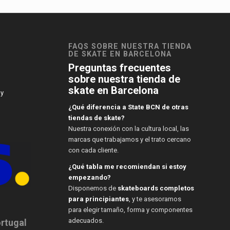
FAQS SOBRE NUESTRA TIENDA
DE SKATE EN BARCELONA
Preguntas frecuentes
sobre nuestra tienda de
skate en Barcelona
 y
¿Qué diferencia a State BCN de otras
tiendas de skate?
Nuestra conexión con la cultura local, las
marcas que trabajamos y el trato cercano
con cada cliente.
¿Qué tabla me recomiendan si estoy
empezando?
Disponemos de
skateboards completos
para principiantes
, y te asesoramos
para elegir tamaño, forma y componentes
adecuados.
ortugal