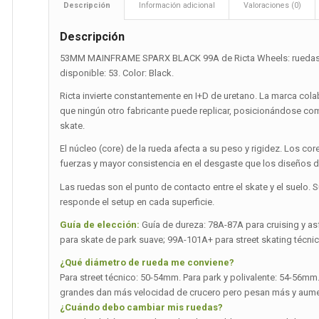
Descripción
Información adicional
Valoraciones (0)
Descripción
53MM MAINFRAME SPARX BLACK 99A de Ricta Wheels: ruedas de 
disponible: 53. Color: Black.
Ricta invierte constantemente en I+D de uretano. La marca col
que ningún otro fabricante puede replicar, posicionándose como
skate.
El núcleo (core) de la rueda afecta a su peso y rigidez. Los co
fuerzas y mayor consistencia en el desgaste que los diseños de
Las ruedas son el punto de contacto entre el skate y el suelo. 
responde el setup en cada superficie.
Guía de elección:
Guía de dureza: 78A-87A para cruising y as
para skate de park suave; 99A-101A+ para street skating técnic
¿Qué diámetro de rueda me conviene?
Para street técnico: 50-54mm. Para park y polivalente: 54-56m
grandes dan más velocidad de crucero pero pesan más y aumen
¿Cuándo debo cambiar mis ruedas?