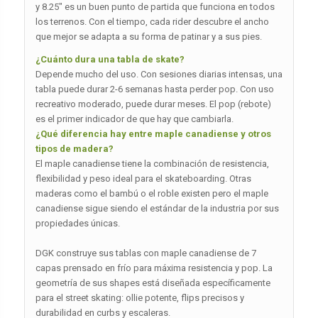
y 8.25″ es un buen punto de partida que funciona en todos
los terrenos. Con el tiempo, cada rider descubre el ancho
que mejor se adapta a su forma de patinar y a sus pies.
¿Cuánto dura una tabla de skate?
Depende mucho del uso. Con sesiones diarias intensas, una
tabla puede durar 2-6 semanas hasta perder pop. Con uso
recreativo moderado, puede durar meses. El pop (rebote)
es el primer indicador de que hay que cambiarla.
¿Qué diferencia hay entre maple canadiense y otros
tipos de madera?
El maple canadiense tiene la combinación de resistencia,
flexibilidad y peso ideal para el skateboarding. Otras
maderas como el bambú o el roble existen pero el maple
canadiense sigue siendo el estándar de la industria por sus
propiedades únicas.
DGK construye sus tablas con maple canadiense de 7
capas prensado en frío para máxima resistencia y pop. La
geometría de sus shapes está diseñada específicamente
para el street skating: ollie potente, flips precisos y
durabilidad en curbs y escaleras.