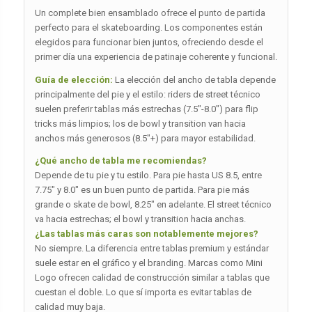
Un complete bien ensamblado ofrece el punto de partida
perfecto para el skateboarding. Los componentes están
elegidos para funcionar bien juntos, ofreciendo desde el
primer día una experiencia de patinaje coherente y funcional.
Guía de elección:
La elección del ancho de tabla depende
principalmente del pie y el estilo: riders de street técnico
suelen preferir tablas más estrechas (7.5″-8.0″) para flip
tricks más limpios; los de bowl y transition van hacia
anchos más generosos (8.5″+) para mayor estabilidad.
¿Qué ancho de tabla me recomiendas?
Depende de tu pie y tu estilo. Para pie hasta US 8.5, entre
7.75″ y 8.0″ es un buen punto de partida. Para pie más
grande o skate de bowl, 8.25″ en adelante. El street técnico
va hacia estrechas; el bowl y transition hacia anchas.
¿Las tablas más caras son notablemente mejores?
No siempre. La diferencia entre tablas premium y estándar
suele estar en el gráfico y el branding. Marcas como Mini
Logo ofrecen calidad de construcción similar a tablas que
cuestan el doble. Lo que sí importa es evitar tablas de
calidad muy baja.