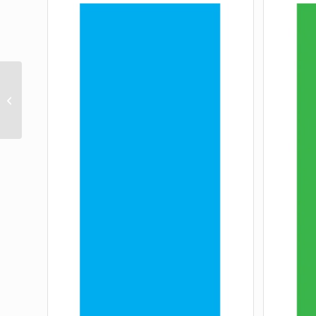
Glow Web Grip Tape
10in x 33in (P/K OF 5)