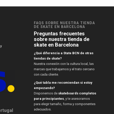
FAQS SOBRE NUESTRA TIENDA
DE SKATE EN BARCELONA
Preguntas frecuentes
sobre nuestra tienda de
skate en Barcelona
 y
¿Qué diferencia a State BCN de otras
tiendas de skate?
Nuestra conexión con la cultura local, las
marcas que trabajamos y el trato cercano
con cada cliente.
¿Qué tabla me recomiendan si estoy
empezando?
Disponemos de
skateboards completos
para principiantes
, y te asesoramos
para elegir tamaño, forma y componentes
adecuados.
ortugal