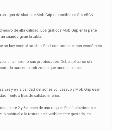
es un ligas de skate de Mob Grip disponible en StateBCN
 adhesivo de alta calidad. Los gráficos Mob Grip en la parte
an cuando giran la tabla.
riptape no hay control posible. Es el componente más económico
ovechar al máximo sus propiedades. Debe aplicarse sin
ecortada para no cubrir zonas que puedan causar
rasivas y en la calidad del adhesivo. Jessup y Mob Grip usan
ad frente a lijas de calidad inferior.
ura entre 2 y 6 meses de uso regular. En días lluviosos el
o habitual o la textura está visiblemente gastada, es