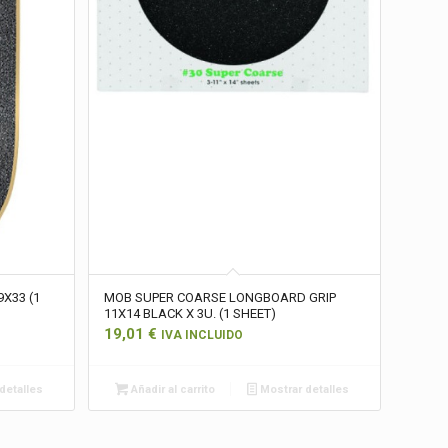
X33 (1
MOB SUPER COARSE LONGBOARD GRIP
11X14 BLACK X 3U. (1 SHEET)
19,01
€
IVA INCLUIDO
detalles
Añadir al carrito
Mostrar detalles