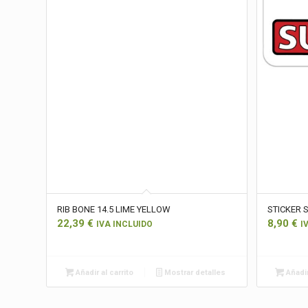
RIB BONE 14.5 LIME YELLOW
STICKER 
22,39
€
8,90
€
IVA INCLUIDO
I
Añadir al carrito
Mostrar detalles
Añadir