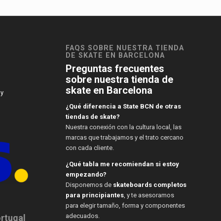
FAQS SOBRE NUESTRA TIENDA
DE SKATE EN BARCELONA
Preguntas frecuentes
sobre nuestra tienda de
skate en Barcelona
 y
¿Qué diferencia a State BCN de otras
tiendas de skate?
Nuestra conexión con la cultura local, las
marcas que trabajamos y el trato cercano
con cada cliente.
¿Qué tabla me recomiendan si estoy
empezando?
Disponemos de
skateboards completos
para principiantes
, y te asesoramos
para elegir tamaño, forma y componentes
adecuados.
ortugal