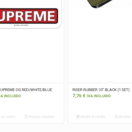
SUPREME OG RED/WHITE/BLUE
RISER RUBBER 10″ BLACK (1 SET)
7,76
€
VA INCLUIDO
IVA INCLUIDO
 al carrito
Mostrar detalles
Añadir al carrito
Mostrar 