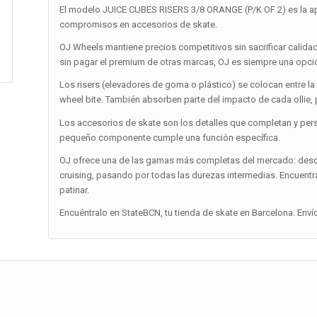
El modelo JUICE CUBES RISERS 3/8 ORANGE (P/K OF 2) es la ap
compromisos en accesorios de skate.
OJ Wheels mantiene precios competitivos sin sacrificar calida
sin pagar el premium de otras marcas, OJ es siempre una opci
Los risers (elevadores de goma o plástico) se colocan entre la t
wheel bite. También absorben parte del impacto de cada ollie, 
Los accesorios de skate son los detalles que completan y pers
pequeño componente cumple una función específica.
OJ ofrece una de las gamas más completas del mercado: desde
cruising, pasando por todas las durezas intermedias. Encuentra
patinar.
Encuéntralo en StateBCN, tu tienda de skate en Barcelona. Enví