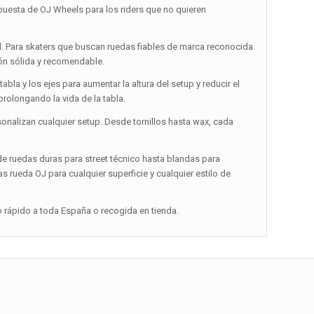
uesta de OJ Wheels para los riders que no quieren
d. Para skaters que buscan ruedas fiables de marca reconocida
ón sólida y recomendable.
abla y los ejes para aumentar la altura del setup y reducir el
prolongando la vida de la tabla.
onalizan cualquier setup. Desde tornillos hasta wax, cada
 ruedas duras para street técnico hasta blandas para
s rueda OJ para cualquier superficie y cualquier estilo de
o rápido a toda España o recogida en tienda.