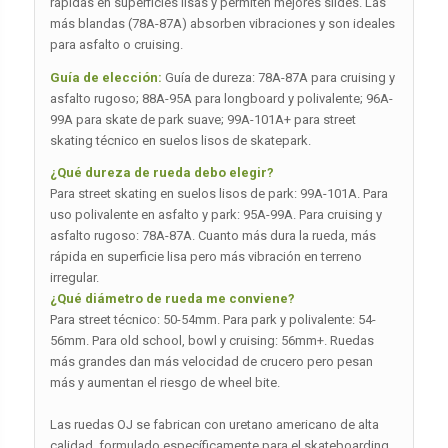
rápidas en superficies lisas y permiten mejores slides. Las
más blandas (78A-87A) absorben vibraciones y son ideales
para asfalto o cruising.
Guía de elección:
Guía de dureza: 78A-87A para cruising y
asfalto rugoso; 88A-95A para longboard y polivalente; 96A-
99A para skate de park suave; 99A-101A+ para street
skating técnico en suelos lisos de skatepark.
¿Qué dureza de rueda debo elegir?
Para street skating en suelos lisos de park: 99A-101A. Para
uso polivalente en asfalto y park: 95A-99A. Para cruising y
asfalto rugoso: 78A-87A. Cuanto más dura la rueda, más
rápida en superficie lisa pero más vibración en terreno
irregular.
¿Qué diámetro de rueda me conviene?
Para street técnico: 50-54mm. Para park y polivalente: 54-
56mm. Para old school, bowl y cruising: 56mm+. Ruedas
más grandes dan más velocidad de crucero pero pesan
más y aumentan el riesgo de wheel bite.
Las ruedas OJ se fabrican con uretano americano de alta
calidad, formulado específicamente para el skateboarding.