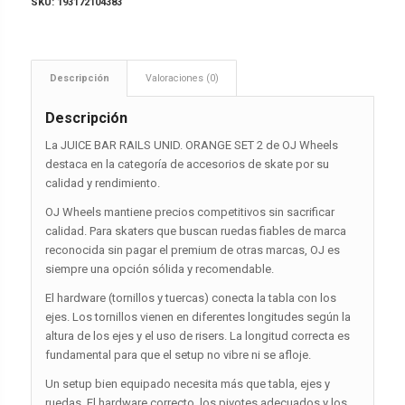
SKU:
193172104383
Descripción
Valoraciones (0)
Descripción
La JUICE BAR RAILS UNID. ORANGE SET 2 de OJ Wheels
destaca en la categoría de accesorios de skate por su
calidad y rendimiento.
OJ Wheels mantiene precios competitivos sin sacrificar
calidad. Para skaters que buscan ruedas fiables de marca
reconocida sin pagar el premium de otras marcas, OJ es
siempre una opción sólida y recomendable.
El hardware (tornillos y tuercas) conecta la tabla con los
ejes. Los tornillos vienen en diferentes longitudes según la
altura de los ejes y el uso de risers. La longitud correcta es
fundamental para que el setup no vibre ni se afloje.
Un setup bien equipado necesita más que tabla, ejes y
ruedas. El hardware correcto, los pivotes adecuados y los