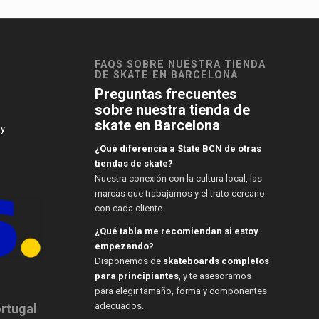
FAQS SOBRE NUESTRA TIENDA
DE SKATE EN BARCELONA
Preguntas frecuentes
sobre nuestra tienda de
skate en Barcelona
 y
¿Qué diferencia a State BCN de otras
tiendas de skate?
Nuestra conexión con la cultura local, las
marcas que trabajamos y el trato cercano
con cada cliente.
¿Qué tabla me recomiendan si estoy
empezando?
Disponemos de
skateboards completos
para principiantes
, y te asesoramos
para elegir tamaño, forma y componentes
adecuados.
ortugal