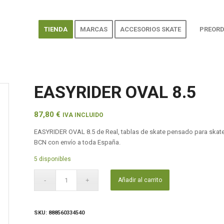
TIENDA
MARCAS
ACCESORIOS SKATE
PREORD
EASYRIDER OVAL 8.5
87,80
€
IVA INCLUIDO
EASYRIDER OVAL 8.5 de Real, tablas de skate pensado para skater
BCN con envío a toda España.
5 disponibles
Añadir al carrito
SKU:
888560334540