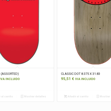
 (ASSORTED)
CLASSIC DOT 8.375 X 31.83
95,51
€
IVA INCLUIDO
IVA INCLUIDO
 al carrito
Mostrar detalles
Añadir al carrito
Mostrar 