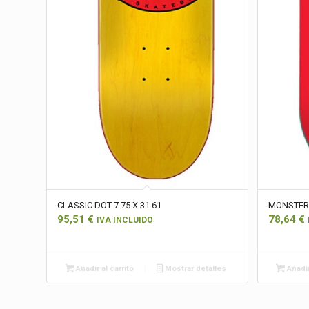
CLASSIC DOT 7.75 X 31.61
MONSTER
95,51
€
78,64
€
IVA INCLUIDO
Añadir al carrito
Mostrar detalles
Añadir