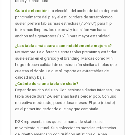
tabla y cuánto dura.
Guía de elección:
La elección del ancho de tabla depende
principalmente del pie y el estilo: riders de street técnico
suelen preferir tablas más estrechas (7.5″-8.0″) para flip
tricks más limpios; los de bowl y transition van hacia
anchos más generosos (8.5″+) para mayor estabilidad.
¿Las tablas más caras son notablemente mejores?
No siempre. La diferencia entre tablas premium y estándar
suele estar en el gráfico y el branding. Marcas como Mini
Logo ofrecen calidad de construcción similar a tablas que
cuestan el doble. Lo que sí importa es evitar tablas de
calidad muy baja.
¿Cuánto dura una tabla de skate?
Depende mucho del uso. Con sesiones diarias intensas, una
tabla puede durar 2-6 semanas hasta perder pop. Con uso
recreativo moderado, puede durar meses. El pop (rebote)
es el primer indicador de que hay que cambiarla.
DGK representa más que una marca de skate: es un
movimiento cultural. Sus colecciones mezclan referencias
del ghetto americano con gráficos artísticos que han