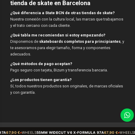
tienda de skate en Barcelona
¿Qué diferencia a State BCN de otras tiendas de skate?
Nuestra conexión con la cultura local, las marcas que trabajamos
y el trato cercano con cada cliente.
¿Qué tabla me recomiendan si estoy empezando?
Disponemos de
skateboards completos para principiantes
, y
te asesoramos para elegir tamaño, forma y componentes
adecuados.
¿Qué métodos de pago aceptan?
Pago seguro con tarjeta, Bizum y transferencia bancaria.
¿Los productos tienen garantía?
Sí, todos nuestros productos son originales, de marcas oficiales
y con garantía.
© Copyright - State BCN - 2026
LS
55MM WIDECUT V6 X-FORMULA 97A
67,90 €
WHEELS
Sidecut 54mm 99A