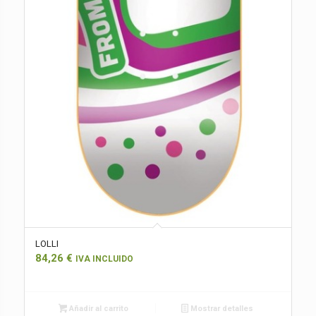
LOLLI
84,26
€
IVA INCLUIDO
Añadir al carrito
Mostrar detalles