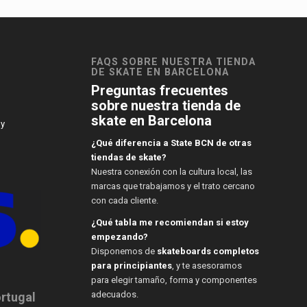
FAQS SOBRE NUESTRA TIENDA
DE SKATE EN BARCELONA
Preguntas frecuentes
sobre nuestra tienda de
skate en Barcelona
 y
¿Qué diferencia a State BCN de otras
tiendas de skate?
Nuestra conexión con la cultura local, las
marcas que trabajamos y el trato cercano
con cada cliente.
¿Qué tabla me recomiendan si estoy
empezando?
Disponemos de
skateboards completos
para principiantes
, y te asesoramos
para elegir tamaño, forma y componentes
adecuados.
ortugal