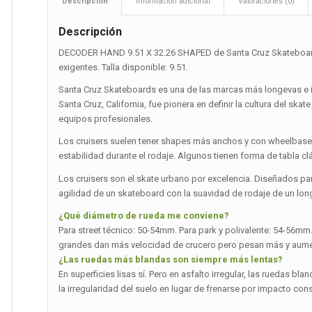
Descripción
Información adicional
Valoraciones (0)
Descripción
DECODER HAND 9.51 X 32.26 SHAPED de Santa Cruz Skateboards
exigentes. Talla disponible: 9.51.
Santa Cruz Skateboards es una de las marcas más longevas e 
Santa Cruz, California, fue pionera en definir la cultura del ska
equipos profesionales.
Los cruisers suelen tener shapes más anchos y con wheelbase 
estabilidad durante el rodaje. Algunos tienen forma de tabla
Los cruisers son el skate urbano por excelencia. Diseñados p
agilidad de un skateboard con la suavidad de rodaje de un l
¿Qué diámetro de rueda me conviene?
Para street técnico: 50-54mm. Para park y polivalente: 54-56m
grandes dan más velocidad de crucero pero pesan más y aumen
¿Las ruedas más blandas son siempre más lentas?
En superficies lisas sí. Pero en asfalto irregular, las ruedas 
la irregularidad del suelo en lugar de frenarse por impacto cons