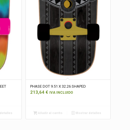
REET
PHASE DOT 9.51 X 32.26 SHAPED
213,64
€
IVA INCLUIDO
detalles
Añadir al carrito
Mostrar detalles