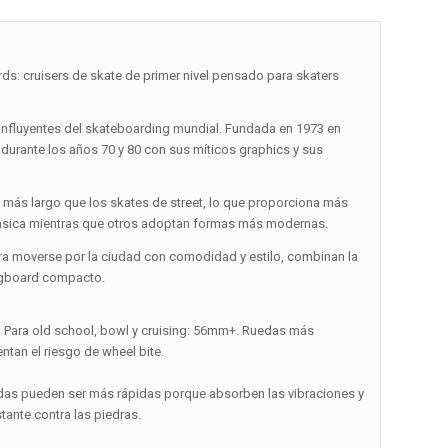
: cruisers de skate de primer nivel pensado para skaters
influyentes del skateboarding mundial. Fundada en 1973 en
te durante los años 70 y 80 con sus míticos graphics y sus
más largo que los skates de street, lo que proporciona más
 clásica mientras que otros adoptan formas más modernas.
ara moverse por la ciudad con comodidad y estilo, combinan la
ongboard compacto.
m. Para old school, bowl y cruising: 56mm+. Ruedas más
tan el riesgo de wheel bite.
blandas pueden ser más rápidas porque absorben las vibraciones y
tante contra las piedras.