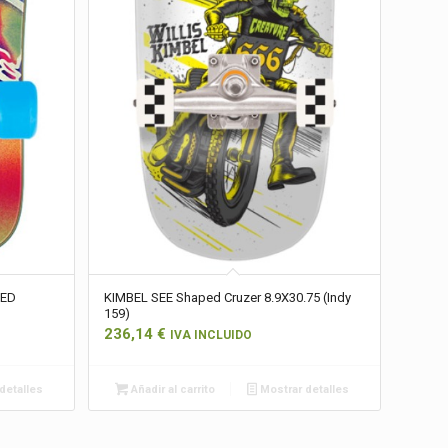
PED
KIMBEL SEE Shaped Cruzer 8.9X30.75 (Indy
159)
236,14
€
IVA INCLUIDO
detalles
Añadir al carrito
Mostrar detalles