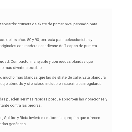
boards: cruisers de skate de primer nivel pensado para
os de los años 80 y 90, perfecta para coleccionistas y
s originales con madera canadiense de 7 capas de primera
 ciudad. Compacto, manejable y con ruedas blandas que
bano más divertida posible.
A, mucho más blandas que las de skate de calle. Esta blandura
odaje cómodo y silencioso incluso en superficies irregulares.
blandas pueden ser más rápidas porque absorben las vibraciones y
tante contra las piedras.
 Spitfire y Ricta invierten en fórmulas propias que ofrecen
uedas genéricas.