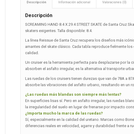
Descripción
Información adicional
Valoraciones (0)
Descripción
SCREAMING HAND 8.4 X 29.4 STREET SKATE de Santa Cruz Skate
skaters exigentes. Talla disponible: 8.4.
La línea Reissue de Santa Cruz recupera los diseños más icónic
amantes del skate clásico. Cada tabla reproduce fielmente lo
calidad.
Un cruiser es la herramienta perfecta para desplazarse por la
absorben el asfalto irregular, es la alternativa al transporte ur
Las ruedas de los cruisers tienen durezas que van de 78A a 87
absorbe las vibraciones del asfalto urbano, resultando en un r
¿Las ruedas más blandas son siempre más lentas?
En superficies lisas sí. Pero en asfalto irregular, las ruedas 
la irregularidad del suelo en lugar de frenarse por impacto cons
¿Importa mucho la marca de las ruedas?
Sí, especialmente en la calidad del uretano. Marcas como Bones,
diferencias reales en velocidad, agarre y durabilidad frente a r