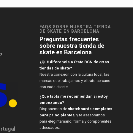
FAQS SOBRE NUESTRA TIENDA
DE SKATE EN BARCELONA
Preguntas frecuentes
sobre nuestra tienda de
skate en Barcelona
 y
¿Qué diferencia a State BCN de otras
tiendas de skate?
Nuestra conexión con la cultura local, las
marcas que trabajamos y el trato cercano
con cada cliente.
¿Qué tabla me recomiendan si estoy
empezando?
Disponemos de
skateboards completos
para principiantes
, y te asesoramos
para elegir tamaño, forma y componentes
adecuados.
ortugal