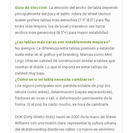
Guía de elección:
La elección del ancho de tabla depende
principalmente del pie y el estilo: riders de street técnico
suelen preferir tablas más estrechas (7.5″-8.0″) para flip
tricks más limpios; los de bowl y transition van hacia
anchos más generosos (8.5″+) para mayor estabilidad.
¿Las tablas más caras son notablemente mejores?
No siempre. La diferencia entre tablas premium y estándar
suele estar en el gráfico y el branding. Marcas como Mini
Logo ofrecen calidad de construcción similar a tablas que
cuestan el doble. Lo que sí importa es evitar tablas de
calidad muy baja.
¿Cómo sé si mi tabla necesita cambiarse?
Los signos principales son: pérdida notable de pop (no
rebota como antes), delaminación (capas separándose),
fracturas en nose o tail, o deformación permanente de la
forma. Si el pop ha caído mucho, es hora de cambiarla.
DGK (Dirty Ghetto Kids) nació en 2002 de la mano de Stevie
Williams con una misión clara: representar la cultura urbana
del skateboarding desde las calles. La marca es sinónimo