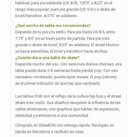
habitual; para pie estándar (US 8-9), 7.875″ a 8.25″ es el
rango más popular; para pie grande (US 9.5+) o skate de
bowl/transition, 8.375″ en adelante.
¿Qué ancho de tabla me recomiendas?
Depende de tu pie y tu estilo. Para pie hasta US 8.5, entre
7.75″ y 8.0″ es un buen punto de partida. Para pie más
grande o skate de bowl, 8.25″ en adelante. El street técnico
va hacia estrechas; el bowl y transition hacia anchas.
¿Cuánto dura una tabla de skate?
Depende mucho del uso. Con sesiones diarias intensas, una
tabla puede durar 2-6 semanas hasta perder pop. Con uso
recreativo moderado, puede durar meses. El pop (rebote)
es el primer indicador de que hay que cambiarla.
Las tablas DGK son el reflejo de la cultura hip-hop y el street
skate más crudo. Sus diseños rawquilen la influencia de las
calles americanas, con graphics que hablan de superación,
identidad y pertenencia a una comunidad.
Cómpralo en StateBCN con entrega rápida. Recógelo en
tienda en Barcelona o recíbelo en casa.