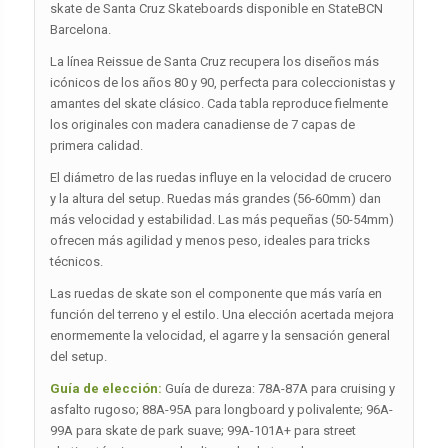
skate de Santa Cruz Skateboards disponible en StateBCN
Barcelona.
La línea Reissue de Santa Cruz recupera los diseños más
icónicos de los años 80 y 90, perfecta para coleccionistas y
amantes del skate clásico. Cada tabla reproduce fielmente
los originales con madera canadiense de 7 capas de
primera calidad.
El diámetro de las ruedas influye en la velocidad de crucero
y la altura del setup. Ruedas más grandes (56-60mm) dan
más velocidad y estabilidad. Las más pequeñas (50-54mm)
ofrecen más agilidad y menos peso, ideales para tricks
técnicos.
Las ruedas de skate son el componente que más varía en
función del terreno y el estilo. Una elección acertada mejora
enormemente la velocidad, el agarre y la sensación general
del setup.
Guía de elección:
Guía de dureza: 78A-87A para cruising y
asfalto rugoso; 88A-95A para longboard y polivalente; 96A-
99A para skate de park suave; 99A-101A+ para street