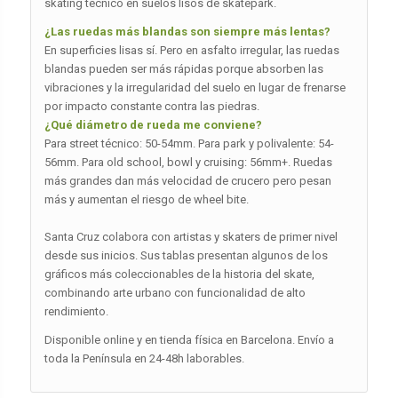
skating técnico en suelos lisos de skatepark.
¿Las ruedas más blandas son siempre más lentas?
En superficies lisas sí. Pero en asfalto irregular, las ruedas
blandas pueden ser más rápidas porque absorben las
vibraciones y la irregularidad del suelo en lugar de frenarse
por impacto constante contra las piedras.
¿Qué diámetro de rueda me conviene?
Para street técnico: 50-54mm. Para park y polivalente: 54-
56mm. Para old school, bowl y cruising: 56mm+. Ruedas
más grandes dan más velocidad de crucero pero pesan
más y aumentan el riesgo de wheel bite.
Santa Cruz colabora con artistas y skaters de primer nivel
desde sus inicios. Sus tablas presentan algunos de los
gráficos más coleccionables de la historia del skate,
combinando arte urbano con funcionalidad de alto
rendimiento.
Disponible online y en tienda física en Barcelona. Envío a
toda la Península en 24-48h laborables.