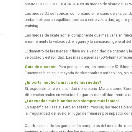
60MM SUPER JUICE BLACK 78A es un ruedas de skate de OJ Wh
Las ruedas OJ se fabrican con uretano americano de alta cali
uretano ofrece un equilibrio perfecto entre velocidad, agarre y 
cruising.
Las ruedas de skate son el componente que más varía en función
enormemente la velocidad, el agarre y la sensación general del
El diámetro de las ruedas influye en la velocidad de crucero 
velocidad y estabilidad. Las más pequeñas (50-54mm) ofrecen 
Guía de elección:
Para principiantes, las ruedas de 52-54mm 
Funcionan bien en la mayoría de skateparks y asfalto liso, sin
¿Importa mucho la marca de las ruedas?
Sí, especialmente en la calidad del uretano. Marcas como Bones,
diferencias reales en velocidad, agarre y durabilidad frente a r
¿Las ruedas más blandas son siempre más lentas?
En superficies lisas sí. Pero en asfalto irregular, las ruedas 
la irregularidad del suelo en lugar de frenarse por impacto cons
OJ ofrece una de las gamas más completas del mercado: desde
cruising, pasando por todas las durezas intermedias. Encuentra