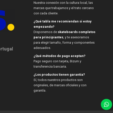
Nuestra conexión con la cultura local, las
marcas que trabajamos y el trato cercano
con cada cliente.
¿Qué tabla me recomiendan si estoy
empezando?
Disponemos de
skateboards completos
para principiantes
, y te asesoramos
para elegir tamaño, forma y componentes
adecuados.
ortugal
¿Qué métodos de pago aceptan?
Pago seguro con tarjeta, Bizum y
transferencia bancaria.
¿Los productos tienen garantía?
Sí, todos nuestros productos son
originales, de marcas oficiales y con
garantía.