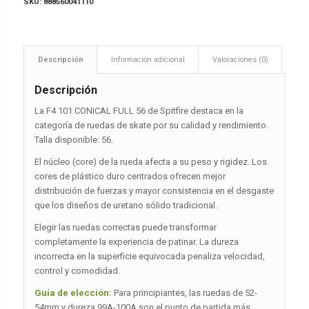
SKU:
888560041110
Descripción
Información adicional
Valoraciones (0)
Descripción
La F4 101 CONICAL FULL 56 de Spitfire destaca en la
categoría de ruedas de skate por su calidad y rendimiento.
Talla disponible: 56.
El núcleo (core) de la rueda afecta a su peso y rigidez. Los
cores de plástico duro centrados ofrecen mejor
distribución de fuerzas y mayor consistencia en el desgaste
que los diseños de uretano sólido tradicional.
Elegir las ruedas correctas puede transformar
completamente la experiencia de patinar. La dureza
incorrecta en la superficie equivocada penaliza velocidad,
control y comodidad.
Guía de elección:
Para principiantes, las ruedas de 52-
54mm y dureza 99A-100A son el punto de partida más