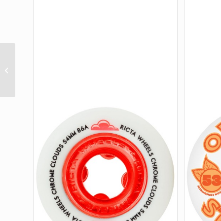
54MM FACE MELTER
TRIP BALLS GITD 99A