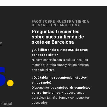
FAQS SOBRE NUESTRA TIENDA
DE SKATE EN BARCELONA
Preguntas frecuentes
sobre nuestra tienda de
skate en Barcelona
 y
¿Qué diferencia a State BCN de otras
tiendas de skate?
Nuestra conexión con la cultura local, las
marcas que trabajamos y el trato cercano
con cada cliente.
¿Qué tabla me recomiendan si estoy
empezando?
Disponemos de
skateboards completos
para principiantes
, y te asesoramos
para elegir tamaño, forma y componentes
adecuados.
ortugal