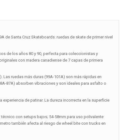
 Santa Cruz Skateboards: ruedas de skate de primer nivel
os de los años 80 y 90, perfecta para coleccionistas y
s originales con madera canadiense de 7 capas de primera
a). Las ruedas más duras (99A-101A) son más rápidas en
(78A-87A) absorben vibraciones y son ideales para asfalto o
experiencia de patinar. La dureza incorrecta en la superficie
t técnico con setups bajos; 54-58mm para uso polivalente
iámetro también afecta al riesgo de wheel bite con trucks en