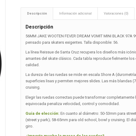
Descripción
Información adicional
Valoraciones (0)
Descripción
56MM JAKE WOOTEN FEVER DREAM VOMIT MINI BLACK 97A 99A de
pensado para skaters exigentes. Talla disponible: 56.
La línea Reissue de Santa Cruz recupera los diseños más icónic
amantes del skate clásico. Cada tabla reproduce fielmente lo
calidad.
La dureza de las ruedas se mide en escala Shore A (durometrí
superficies lisas y permiten mejores slides. Las más blandas 
cruising.
Elegir las ruedas correctas puede transformar completamente la 
equivocada penaliza velocidad, control y comodidad.
Guía de elección:
En cuanto al diámetro: 50-53mm para stree
(street y park); 58-65mm para old school, bowl y cruising. El d
giro.
¿Importa mucho la marca de las ruedas?