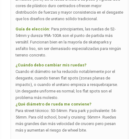
cores de plástico duro centrados ofrecen mejor
distribución de fuerzas y mayor consistencia en el desgaste
que los diseños de uretano sólido tradicional.
Guía de elección:
Para principiantes, las ruedas de 52-
54mm y dureza 99A-100A son el punto de partida más
versátil. Funcionan bien en la mayoría de skateparks y
asfalto liso, sin ser demasiado especializadas para ningún
terreno concreto.
¿Cuándo debo cambiar mis ruedas?
Cuando el diámetro se ha reducido notablemente por el
desgaste, cuando tienen flat spots (zonas planas de
impacto), o cuando el uretano empieza a resquebrajarse.
Un desgaste uniforme es normal; los flat spots son el
problema más molesto.
¿Qué diámetro de rueda me conviene?
Para street técnico: 50-54mm. Para park y polivalente: 54-
56mm. Para old school, bowl y cruising: 56mm+. Ruedas
más grandes dan más velocidad de crucero pero pesan
más y aumentan el riesgo de wheel bite.