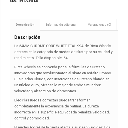
SKU:
193172245123
Descripción
Información adicional
Valoraciones (0)
Descripción
La 54MM CHROME CORE WHITE TEAL 99A de Ricta Wheels
destaca en la categoría de ruedas de skate por su calidad y
rendimiento. Talla disponible: 54.
Ricta Wheels es conocida por sus fórmulas de uretano
innovadoras que revolucionaron el skate en asfalto urbano.
Sus ruedas Clouds, con inserciones de uretano blando en
un núcleo duro, ofrecen lo mejor de ambos mundos:
velocidad y absorción de vibraciones.
Elegir las ruedas correctas puede transformar
completamente la experiencia de patinar. La dureza
incorrecta en la superficie equivocada penaliza velocidad,
control y comodidad.
El núcleo (core) de la rueda afecta a su peso y rigidez. Los