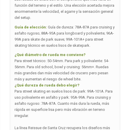
función del terreno y el estilo. Una elección acertada mejora
enormemente la velocidad, el agarre y la sensación general
del setup.
Guía de elección:
Guía de dureza: 78A-87A para cruising y
asfalto rugoso; 88A-95A para longboard y polivalente; 96A-
99A para skate de park suave; 99A-101A+ para street
skating técnico en suelos lisos de skatepark.
¿Qué diámetro de rueda me conviene?
Para street técnico: 50-54mm. Para park y polivalente: 54-
56mm. Para old school, bowl y cruising: 56mm+. Ruedas
más grandes dan más velocidad de crucero pero pesan
más y aumentan el riesgo de wheel bite.
¿Qué dureza de rueda debo elegir?
Para street skating en suelos lisos de park: 99A-101A. Para
uso polivalente en asfalto y park: 95A-99A. Para cruising y
asfalto rugoso: 78A-87A. Cuanto más dura la rueda, más
rápida en superficie lisa pero más vibración en terreno
irregular.
La línea Reissue de Santa Cruz recupera los diseños más