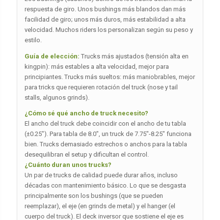
respuesta de giro. Unos bushings más blandos dan más
facilidad de giro; unos más duros, más estabilidad a alta
velocidad. Muchos riders los personalizan según su peso y
estilo.
Guía de elección:
Trucks más ajustados (tensión alta en
kingpin): más estables a alta velocidad, mejor para
principiantes. Trucks más sueltos: más maniobrables, mejor
para tricks que requieren rotación del truck (nose y tail
stalls, algunos grinds).
¿Cómo sé qué ancho de truck necesito?
El ancho del truck debe coincidir con el ancho de tu tabla
(±0.25″). Para tabla de 8.0″, un truck de 7.75″-8.25″ funciona
bien. Trucks demasiado estrechos o anchos para la tabla
desequilibran el setup y dificultan el control.
¿Cuánto duran unos trucks?
Un par de trucks de calidad puede durar años, incluso
décadas con mantenimiento básico. Lo que se desgasta
principalmente son los bushings (que se pueden
reemplazar), el eje (en grinds de metal) y el hanger (el
cuerpo del truck). El deck inversor que sostiene el eje es