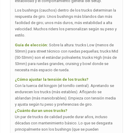
estabilidad y el comportamiento general del setup.
Los bushings (cauchos) dentro de los trucks determinan la
respuesta de giro. Unos bushings más blandos dan más
facilidad de giro; unos más duros, más estabilidad a alta
velocidad. Muchos riders los personalizan según su peso y
estilo.
Guía de elección:
Sobre la altura: trucks Low (menos de
50mm) para street técnico con ruedas pequeñas; trucks Mid
(50-53mm) son el estándar polivalente; trucks High (más de
53mm) para ruedas grandes, cruising y bowl donde se
necesita más espacio de rueda.
¿Cómo ajustar la tensión de los trucks?
Con la tuerca del kingpin (el tornillo central). Apretando se
endurecen los trucks (más estables). Aflojando se
ablandan (más maniobrables). Empieza con tensión media
y ajusta según tu peso y preferencias de giro.
¿Cuánto duran unos trucks?
Un par de trucks de calidad puede durar años, incluso
décadas con mantenimiento básico. Lo que se desgasta
principalmente son los bushings (que se pueden