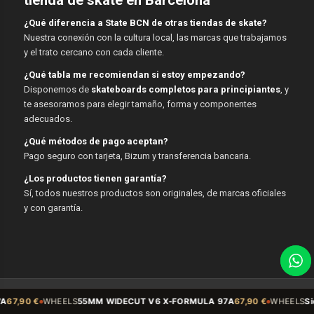
¿Qué diferencia a State BCN de otras tiendas de skate?
Nuestra conexión con la cultura local, las marcas que trabajamos
y el trato cercano con cada cliente.
¿Qué tabla me recomiendan si estoy empezando?
Disponemos de
skateboards completos para principiantes
, y
te asesoramos para elegir tamaño, forma y componentes
adecuados.
¿Qué métodos de pago aceptan?
Pago seguro con tarjeta, Bizum y transferencia bancaria.
¿Los productos tienen garantía?
Sí, todos nuestros productos son originales, de marcas oficiales
y con garantía.
© Copyright - State BCN - 2026
HEELS
55MM WIDECUT V6 X-FORMULA 97A
67,90 €
WHEELS
Sidecut 54mm 