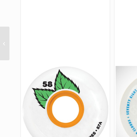
X-FORMULA 53 V6
WIDECUTS 95A 4PK