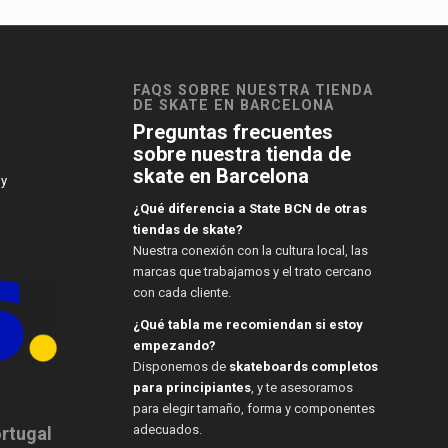
FAQS SOBRE NUESTRA TIENDA
DE SKATE EN BARCELONA
Preguntas frecuentes
sobre nuestra tienda de
skate en Barcelona
 y
¿Qué diferencia a State BCN de otras
tiendas de skate?
Nuestra conexión con la cultura local, las
marcas que trabajamos y el trato cercano
con cada cliente.
¿Qué tabla me recomiendan si estoy
empezando?
Disponemos de
skateboards completos
para principiantes
, y te asesoramos
para elegir tamaño, forma y componentes
adecuados.
ortugal