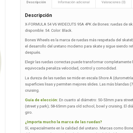
Descripción
Información adicional
Valoraciones (0)
Descripción
X-FORMULA 54 V6 WIDECUTS 95A 4PK de Bones: ruedas de skate 
disponible: 54. Color: Black.
Bones Wheels es la marca de ruedas más respetada del skateb
el desarrollo del uretano moderno para skate y sigue siendo re
después.
Elegir las ruedas correctas puede transformar completamente la 
equivocada penaliza velocidad, control y comodidad.
La dureza de las ruedas se mide en escala Shore A (durometrí
superficies lisas y permiten mejores slides. Las más blandas 
cruising.
Guía de elección:
En cuanto al diámetro: 50-53mm para stree
(street y park); 58-65mm para old school, bowl y cruising. El d
giro.
¿Importa mucho la marca de las ruedas?
Sí, especialmente en la calidad del uretano. Marcas como Bones,