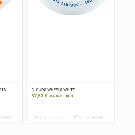
01A
CLOUDS WHEELS WHITE
57,53
€
IVA INCLUIDO
detalles
Añadir al carrito
Mostrar detalles