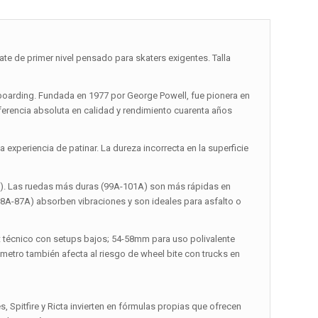
de primer nivel pensado para skaters exigentes. Talla
oarding. Fundada en 1977 por George Powell, fue pionera en
ferencia absoluta en calidad y rendimiento cuarenta años
experiencia de patinar. La dureza incorrecta en la superficie
a). Las ruedas más duras (99A-101A) son más rápidas en
(78A-87A) absorben vibraciones y son ideales para asfalto o
t técnico con setups bajos; 54-58mm para uso polivalente
iámetro también afecta al riesgo de wheel bite con trucks en
 Spitfire y Ricta invierten en fórmulas propias que ofrecen