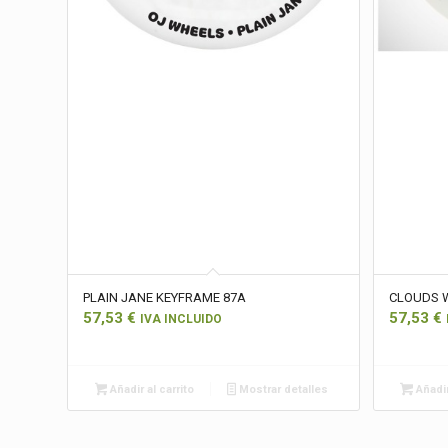
PLAIN JANE KEYFRAME 87A
CLOUDS 
57,53
€
57,53
€
IVA INCLUIDO
Añadir al carrito
Mostrar detalles
Añadir