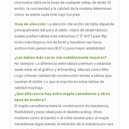
Una buena tabla es la base de cualquier setup de skate. El
ancho, la concavidad y la calidad de la madera determinan
cómo se siente cada trick bajo los pies.
Guía de elección:
La elección del ancho de tabla depende
principalmente del pie y el estilo: riders de street técnico
suelen preferir tablas más estrechas (7.5″-8.0″) para flip
tricks más limpios; los de bowl y transition van hacia
anchos más generosos (8.5″+) para mayor estabilidad.
¿Las tablas más caras son notablemente mejores?
No siempre. La diferencia entre tablas premium y estándar
suele estar en el gráfico y el branding. Marcas como Mini
Logo ofrecen calidad de construcción similar a tablas que
cuestan el doble. Lo que sí importa es evitar tablas de
calidad muy baja.
¿Qué diferencia hay entre maple canadiense y otros
tipos de madera?
El maple canadiense tiene la combinación de resistencia,
flexibilidad y peso ideal para el skateboarding. Otras
maderas como el bambú o el roble existen pero el maple
canadiense sigue siendo el estándar de la industria por sus