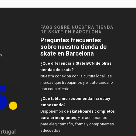
FAQS SOBRE NUESTRA TIENDA
DE SKATE EN BARCELONA
Preguntas frecuentes
sobre nuestra tienda de
skate en Barcelona
 y
¿Qué diferencia a State BCN de otras
tiendas de skate?
Nuestra conexión con la cultura local, las
marcas que trabajamos y el trato cercano
con cada cliente.
¿Qué tabla me recomiendan si estoy
empezando?
Disponemos de
skateboards completos
para principiantes
, y te asesoramos
para elegir tamaño, forma y componentes
adecuados.
ortugal