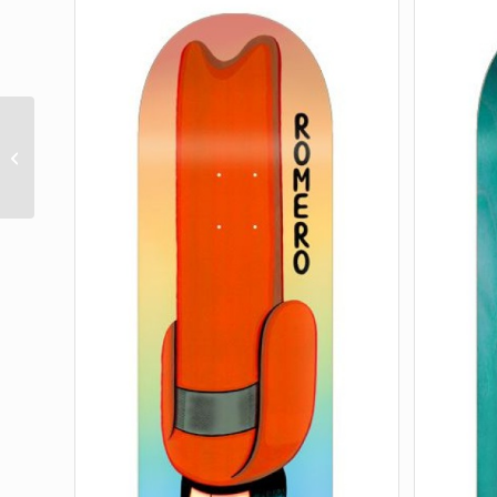
Worthington Messenger
VX Deck 8.6in x 32.11in
Creature Decks