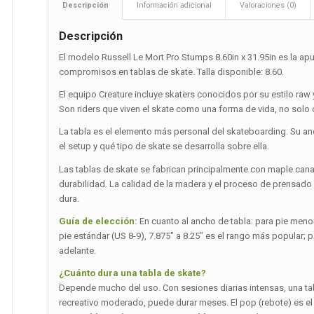
Descripción
Información adicional
Valoraciones (0)
Descripción
El modelo Russell Le Mort Pro Stumps 8.60in x 31.95in es la ap
compromisos en tablas de skate. Talla disponible: 8.60.
El equipo Creature incluye skaters conocidos por su estilo raw 
Son riders que viven el skate como una forma de vida, no solo
La tabla es el elemento más personal del skateboarding. Su a
el setup y qué tipo de skate se desarrolla sobre ella.
Las tablas de skate se fabrican principalmente con maple can
durabilidad. La calidad de la madera y el proceso de prensado
dura.
Guía de elección:
En cuanto al ancho de tabla: para pie menor 
pie estándar (US 8-9), 7.875″ a 8.25″ es el rango más popular; p
adelante.
¿Cuánto dura una tabla de skate?
Depende mucho del uso. Con sesiones diarias intensas, una t
recreativo moderado, puede durar meses. El pop (rebote) es el