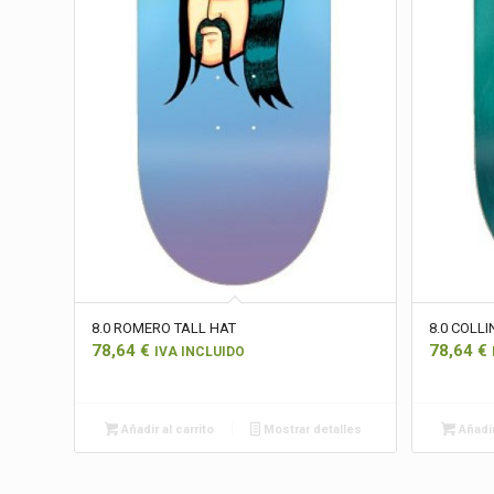
8.0 ROMERO TALL HAT
8.0 COLLI
78,64
€
78,64
€
IVA INCLUIDO
Añadir al carrito
Mostrar detalles
Añadir