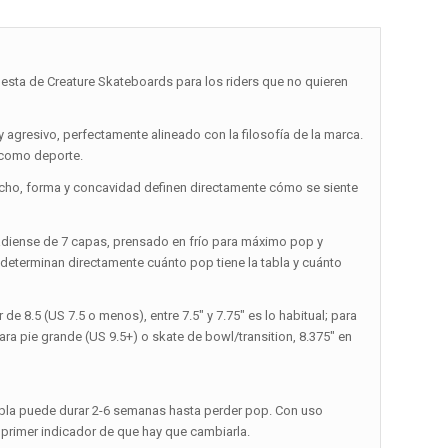
uesta de Creature Skateboards para los riders que no quieren
y agresivo, perfectamente alineado con la filosofía de la marca.
 como deporte.
ncho, forma y concavidad definen directamente cómo se siente
adiense de 7 capas, prensado en frío para máximo pop y
 determinan directamente cuánto pop tiene la tabla y cuánto
de 8.5 (US 7.5 o menos), entre 7.5″ y 7.75″ es lo habitual; para
ara pie grande (US 9.5+) o skate de bowl/transition, 8.375″ en
abla puede durar 2-6 semanas hasta perder pop. Con uso
 primer indicador de que hay que cambiarla.