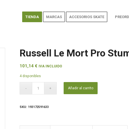
TIENDA
MARCAS
ACCESORIOS SKATE
PREORD
Russell Le Mort Pro Stu
101,14
€
IVA INCLUIDO
4 disponibles
Añadir al carrito
SKU:
193172591633