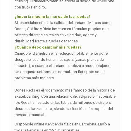
cruising. El diámetro también afecta al riesgo de wheel bite
con trucks en giro.
¿Importa mucho la marca de las ruedas?
Sí, especialmente en la calidad del uretano. Marcas como
Bones, Spitfire y Ricta invierten en fórmulas propias que
ofrecen diferencias reales en velocidad, agarre y
durabilidad frente a ruedas genéricas.
¿Cuándo debo cambiar mis ruedas?
Cuando el diámetro se ha reducido notablemente por el
desgaste, cuando tienen flat spots (zonas planas de
impacto), o cuando el uretano empieza a resquebrajarse.
Un desgaste uniforme es normal; los flat spots son el
problema más molesto.
Bones Reds es el rodamiento más famoso de la historia del
skateboarding. Con una relación calidad-precio insuperable,
los Reds han estado en las tablas de millones de skaters
desde su lanzamiento, siendo la elección más popular del
mercado mundial.
Disponible online y en tienda física en Barcelona. Envío a
toda la Península en 24-48h laborables.