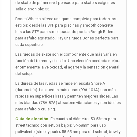
de skate de primer nivel pensado para skaters exigentes.
Talla disponible: 55.
Bones Wheels ofrece una gama completa para todos los
estilos: desde las SPF para piscinas y smooth concrete
hasta las STF para street, pasando por las Rough Riders
para asfalto agrietado. Hay una rueda Bones perfecta para
cada superficie.
Las ruedas de skate son el componente que más varía en
función del terreno y el estilo. Una elección acertada mejora
enormemente la velocidad, el agarre y la sensación general
del setup.
La dureza de las ruedas se mide en escala Shore A
(durometría). Las ruedas más duras (99A-101A) son más
rápidas en superficies lisas y permiten mejores slides. Las
más blandas (78A-87A) absorben vibraciones y son ideales
para asfalto o cruising.
Guía de elección:
En cuanto al diámetro: 50-53mm para
street técnico con setups bajos; 54-58mm para uso
polivalente (street y park); 58-65mm para old school, bowl y