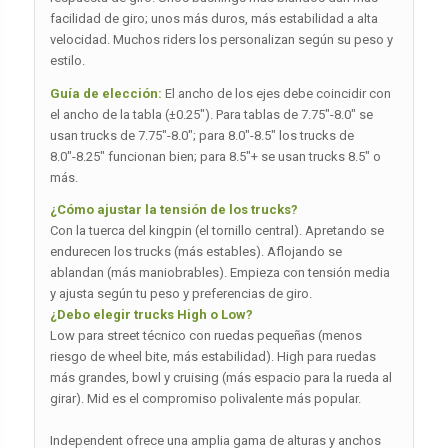
facilidad de giro; unos más duros, más estabilidad a alta
velocidad. Muchos riders los personalizan según su peso y
estilo.
Guía de elección:
El ancho de los ejes debe coincidir con
el ancho de la tabla (±0.25″). Para tablas de 7.75″-8.0″ se
usan trucks de 7.75″-8.0″; para 8.0″-8.5″ los trucks de
8.0″-8.25″ funcionan bien; para 8.5″+ se usan trucks 8.5″ o
más.
¿Cómo ajustar la tensión de los trucks?
Con la tuerca del kingpin (el tornillo central). Apretando se
endurecen los trucks (más estables). Aflojando se
ablandan (más maniobrables). Empieza con tensión media
y ajusta según tu peso y preferencias de giro.
¿Debo elegir trucks High o Low?
Low para street técnico con ruedas pequeñas (menos
riesgo de wheel bite, más estabilidad). High para ruedas
más grandes, bowl y cruising (más espacio para la rueda al
girar). Mid es el compromiso polivalente más popular.
Independent ofrece una amplia gama de alturas y anchos