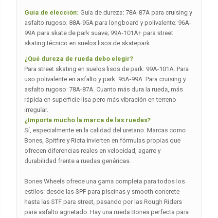
Guía de elección:
Guía de dureza: 78A-87A para cruising y
asfalto rugoso; 88A-95A para longboard y polivalente; 96A-
99A para skate de park suave; 99A-101A+ para street
skating técnico en suelos lisos de skatepark.
¿Qué dureza de rueda debo elegir?
Para street skating en suelos lisos de park: 99A-101A. Para
uso polivalente en asfalto y park: 95A-99A. Para cruising y
asfalto rugoso: 78A-87A. Cuanto más dura la rueda, más
rápida en superficie lisa pero más vibración en terreno
irregular.
¿Importa mucho la marca de las ruedas?
Sí, especialmente en la calidad del uretano. Marcas como
Bones, Spitfire y Ricta invierten en fórmulas propias que
ofrecen diferencias reales en velocidad, agarre y
durabilidad frente a ruedas genéricas.
Bones Wheels ofrece una gama completa para todos los
estilos: desde las SPF para piscinas y smooth concrete
hasta las STF para street, pasando por las Rough Riders
para asfalto agrietado. Hay una rueda Bones perfecta para