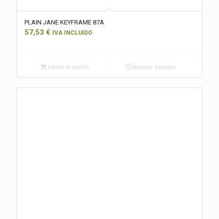
PLAIN JANE KEYFRAME 87A
57,53
€
IVA INCLUIDO
Añadir al carrito
Mostrar detalles