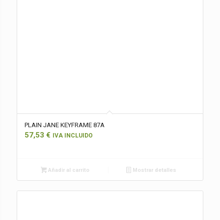
PLAIN JANE KEYFRAME 87A
57,53
€
IVA INCLUIDO
Añadir al carrito
Mostrar detalles