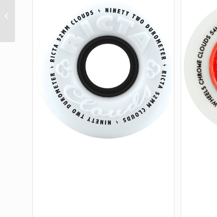
Wide 54mm 103A V4
Street Tech Formula