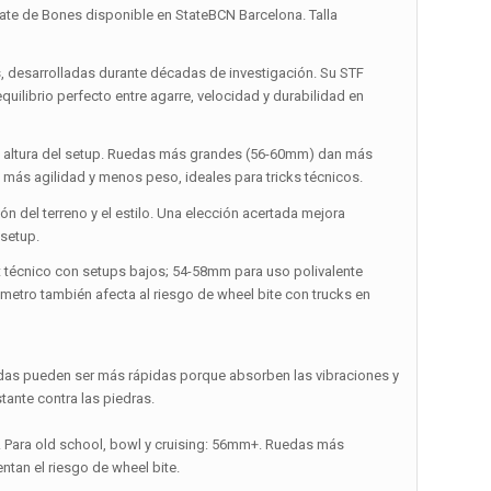
te de Bones disponible en StateBCN Barcelona. Talla
, desarrolladas durante décadas de investigación. Su STF
equilibrio perfecto entre agarre, velocidad y durabilidad en
y la altura del setup. Ruedas más grandes (56-60mm) dan más
más agilidad y menos peso, ideales para tricks técnicos.
 del terreno y el estilo. Una elección acertada mejora
 setup.
t técnico con setups bajos; 54-58mm para uso polivalente
iámetro también afecta al riesgo de wheel bite con trucks en
blandas pueden ser más rápidas porque absorben las vibraciones y
tante contra las piedras.
m. Para old school, bowl y cruising: 56mm+. Ruedas más
tan el riesgo de wheel bite.