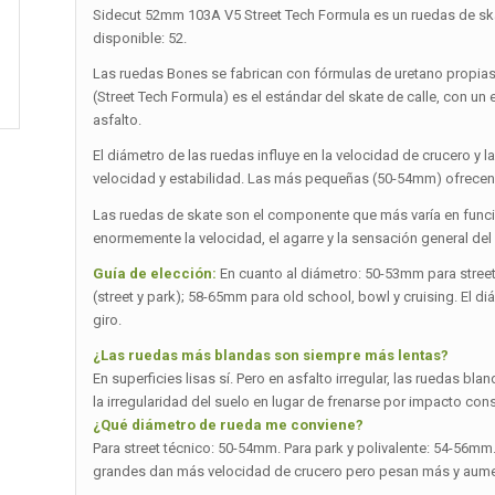
Sidecut 52mm 103A V5 Street Tech Formula es un ruedas de ska
disponible: 52.
Las ruedas Bones se fabrican con fórmulas de uretano propias
(Street Tech Formula) es el estándar del skate de calle, con un 
asfalto.
El diámetro de las ruedas influye en la velocidad de crucero 
velocidad y estabilidad. Las más pequeñas (50-54mm) ofrecen 
Las ruedas de skate son el componente que más varía en función
enormemente la velocidad, el agarre y la sensación general del
Guía de elección:
En cuanto al diámetro: 50-53mm para stree
(street y park); 58-65mm para old school, bowl y cruising. El d
giro.
¿Las ruedas más blandas son siempre más lentas?
En superficies lisas sí. Pero en asfalto irregular, las ruedas 
la irregularidad del suelo en lugar de frenarse por impacto cons
¿Qué diámetro de rueda me conviene?
Para street técnico: 50-54mm. Para park y polivalente: 54-56m
grandes dan más velocidad de crucero pero pesan más y aumen