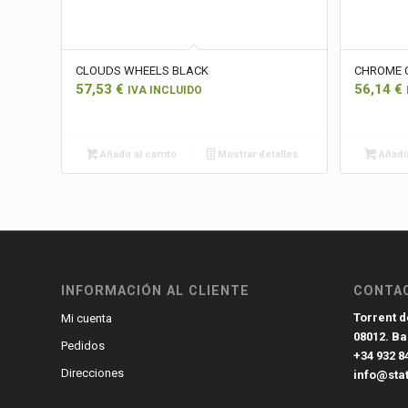
CLOUDS WHEELS BLACK
CHROME 
57,53
€
56,14
€
IVA INCLUIDO
Añadir al carrito
Mostrar detalles
Añadir
INFORMACIÓN AL CLIENTE
CONTA
Torrent de
Mi cuenta
08012. B
Pedidos
+34 932 8
Direcciones
info@sta