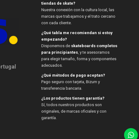
tiendas de skate?
Nuestra conexión con la cultura local, las
marcas que trabajamos y el trato cercano
con cada cliente.
¿Qué tabla me recomiendan si estoy
empezando?
Disponemos de
skateboards completos
para principiantes
, y te asesoramos
para elegir tamaño, forma y componentes
adecuados.
ortugal
¿Qué métodos de pago aceptan?
Pago seguro con tarjeta, Bizum y
transferencia bancaria.
¿Los productos tienen garantía?
Sí, todos nuestros productos son
originales, de marcas oficiales y con
garantía.