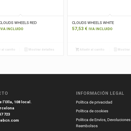
CLOUDS WHEELS RED
CLOUDS WHEELS WHITE
57,53
€
IVA INCLUIDO
IVA INCLUIDO
 al carrito
Mostrar detalles
Añadir al carrito
Mostrar 
CTO
INFORMACIÓN LEGAL
 l’Olla, 108 local.
Política de privacidad
arcelona
Política de cookies
47 723
Política de Envíos, Devoluciones
tebcn.com
Reembolsos