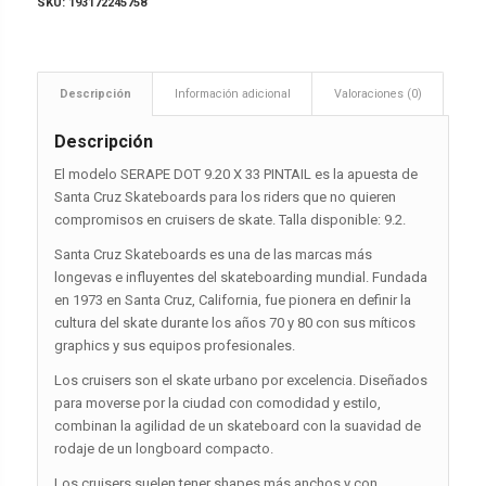
SKU:
193172245758
Descripción
Información adicional
Valoraciones (0)
Descripción
El modelo SERAPE DOT 9.20 X 33 PINTAIL es la apuesta de
Santa Cruz Skateboards para los riders que no quieren
compromisos en cruisers de skate. Talla disponible: 9.2.
Santa Cruz Skateboards es una de las marcas más
longevas e influyentes del skateboarding mundial. Fundada
en 1973 en Santa Cruz, California, fue pionera en definir la
cultura del skate durante los años 70 y 80 con sus míticos
graphics y sus equipos profesionales.
Los cruisers son el skate urbano por excelencia. Diseñados
para moverse por la ciudad con comodidad y estilo,
combinan la agilidad de un skateboard con la suavidad de
rodaje de un longboard compacto.
Los cruisers suelen tener shapes más anchos y con