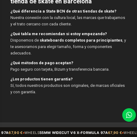
tienda de skate en Barcelona
¿Qué diferencia a State BCN de otras tiendas de skate?
Nuestra conexión con la cultura local, las marcas que trabajamos
y el trato cercano con cada cliente.
¿Qué tabla me recomiendan si estoy empezando?
Disponemos de
skateboards completos para principiantes
, y
te asesoramos para elegir tamaño, forma y componentes
adecuados.
¿Qué métodos de pago aceptan?
Pago seguro con tarjeta, Bizum y transferencia bancaria.
¿Los productos tienen garantía?
Sí, todos nuestros productos son originales, de marcas oficiales
y con garantía.
© Copyright - State BCN - 2026
ELS
55MM WIDECUT V6 X-FORMULA 97A
67,90 €
WHEELS
Sidecut 54mm 99