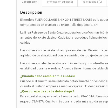
Descripción
Información adicional
Valoraciones (0)
Descripción
El modelo FLIER COLLAGE 8.4 X 29.4 STREET SKATE es la apuest
compromisos en cruisers de skate. Talla disponible: 8.4.
La línea Reissue de Santa Cruz recupera los diseños más icónic
amantes del skate clásico. Cada tabla reproduce fielmente lo
calidad.
Los cruisers son el skate urbano por excelencia. Diseñados p
agilidad de un skateboard con la suavidad de rodaje de un l
Los cruisers suelen tener shapes más anchos y con wheelbase 
estabilidad durante el rodaje. Algunos tienen forma de tabla
¿Cuándo debo cambiar mis ruedas?
Cuando el diámetro se ha reducido notablemente por el desgas
cuando el uretano empieza a resquebrajarse. Un desgaste unif
¿Qué dureza de rueda debo elegir?
Para street skating en suelos lisos de park: 99A-101A. Para uso 
rugoso: 78A-87A. Cuanto más dura la rueda, más rápida en superf