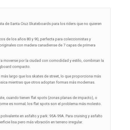
a de Santa Cruz Skateboards para los riders que no quieren
os de los años 80 y 90, perfecta para coleccionistas y
s originales con madera canadiense de 7 capas de primera
ara moverse por la ciudad con comodidad y estilo, combinan la
ongboard compacto.
más largo que los skates de street, lo que proporciona más
 clásica mientras que otros adoptan formas más modernas.
te, cuando tienen flat spots (zonas planas de impacto), o
orme es normal; los flat spots son el problema más molesto.
polivalente en asfalto y park: 95A-99A. Para cruising y asfalto
icie lisa pero más vibración en terreno irregular.