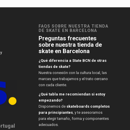
FAQS SOBRE NUESTRA TIENDA
DE SKATE EN BARCELONA
Preguntas frecuentes
sobre nuestra tienda de
skate en Barcelona
 y
¿Qué diferencia a State BCN de otras
tiendas de skate?
Nuestra conexión con la cultura local, las
marcas que trabajamos y el trato cercano
con cada cliente.
¿Qué tabla me recomiendan si estoy
empezando?
Disponemos de
skateboards completos
para principiantes
, y te asesoramos
para elegir tamaño, forma y componentes
adecuados.
ortugal