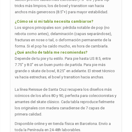
tricks más limpios; los de bowl y transition van hacia
anchos más generosos (8.5″+) para mayor estabilidad.
¿Cómo sé si mi tabla necesita cambiarse?
Los signos principales son: pérdida notable de pop (no
rebota como antes), delaminación (capas separándose),
fracturas en nose o tail, o deformación permanente de la
forma. Si el pop ha caído mucho, es hora de cambiarla.
¿Qué ancho de tabla me recomiendas?
Depende de tu pie y tu estilo. Para pie hasta US 8.5, entre
7.75″ y 8.0″ es un buen punto de partida. Para pie más
grande o skate de bowl, 8.25″ en adelante. El street técnico
va hacia estrechas; el bowl y transition hacia anchas.
La línea Reissue de Santa Cruz recupera los diseños más
icónicos de los años 80 y 90, perfecta para coleccionistas y
amantes del skate clásico. Cada tabla reproduce fielmente
los originales con madera canadiense de 7 capas de
primera calidad.
Disponible online y en tienda física en Barcelona. Envío a
toda la Península en 24-48h laborables.