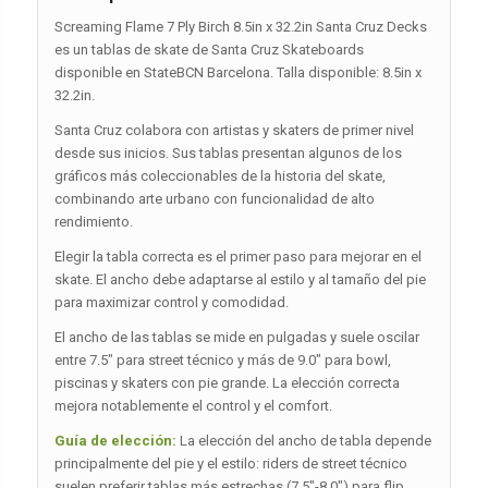
Screaming Flame 7 Ply Birch 8.5in x 32.2in Santa Cruz Decks
es un tablas de skate de Santa Cruz Skateboards
disponible en StateBCN Barcelona. Talla disponible: 8.5in x
32.2in.
Santa Cruz colabora con artistas y skaters de primer nivel
desde sus inicios. Sus tablas presentan algunos de los
gráficos más coleccionables de la historia del skate,
combinando arte urbano con funcionalidad de alto
rendimiento.
Elegir la tabla correcta es el primer paso para mejorar en el
skate. El ancho debe adaptarse al estilo y al tamaño del pie
para maximizar control y comodidad.
El ancho de las tablas se mide en pulgadas y suele oscilar
entre 7.5″ para street técnico y más de 9.0″ para bowl,
piscinas y skaters con pie grande. La elección correcta
mejora notablemente el control y el comfort.
Guía de elección:
La elección del ancho de tabla depende
principalmente del pie y el estilo: riders de street técnico
suelen preferir tablas más estrechas (7.5″-8.0″) para flip