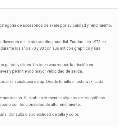
ategoría de accesorios de skate por su calidad y rendimiento.
influyentes del skateboarding mundial. Fundada en 1973 en
te durante los años 70 y 80 con sus míticos graphics y sus
 los grinds y slides. Un buen wax reduce la fricción en
aves y permitiendo mayor velocidad de salida.
onalizan cualquier setup. Desde tornillos hasta wax, cada
e sus inicios. Sus tablas presentan algunos de los gráficos
urbano con funcionalidad de alto rendimiento.
a. Consulta disponibilidad de talla y color.