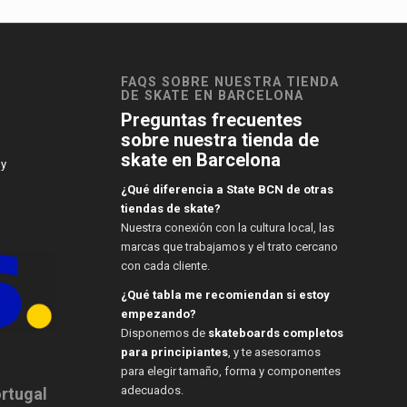
FAQS SOBRE NUESTRA TIENDA
DE SKATE EN BARCELONA
Preguntas frecuentes
sobre nuestra tienda de
skate en Barcelona
 y
¿Qué diferencia a State BCN de otras
tiendas de skate?
Nuestra conexión con la cultura local, las
marcas que trabajamos y el trato cercano
con cada cliente.
¿Qué tabla me recomiendan si estoy
empezando?
Disponemos de
skateboards completos
para principiantes
, y te asesoramos
para elegir tamaño, forma y componentes
adecuados.
ortugal