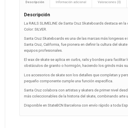
Descripción
Información adicional
Valoraciones (0)
Descripción
La RAILS SLIMELINE de Santa Cruz Skateboards destaca en la c
Color: SILVER.
Santa Cruz Skateboards es una de las marcas más longevas e 
Santa Cruz, California, fue pionera en definir la cultura del ska
equipos profesionales.
El wax de skate se aplica en curbs, rails y bordes para facilitar
obstáculos de granito o hormigón, haciendo los grinds más su
Los accesorios de skate son los detalles que completan y pers
pequeño componente cumple una función específica.
Santa Cruz colabora con artistas y skaters de primer nivel desd
más coleccionables de la historia del skate, combinando arte 
Disponible en StateBCN Barcelona con envío rápido a toda Españ