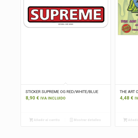
STICKER SUPREME OG RED/WHITE/BLUE
THE ART 
8,90
€
4,48
€
IVA INCLUIDO
I
Añadir al carrito
Mostrar detalles
Añadir