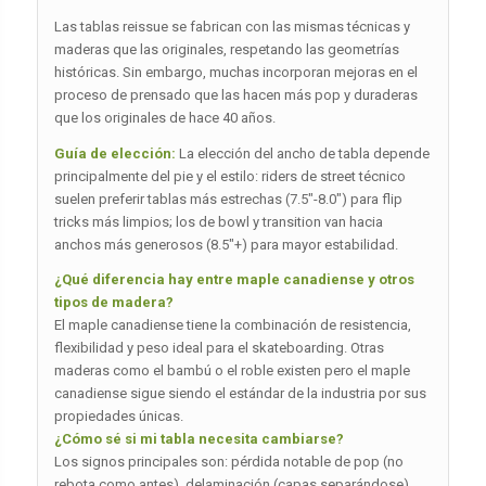
Las tablas reissue se fabrican con las mismas técnicas y
maderas que las originales, respetando las geometrías
históricas. Sin embargo, muchas incorporan mejoras en el
proceso de prensado que las hacen más pop y duraderas
que los originales de hace 40 años.
Guía de elección:
La elección del ancho de tabla depende
principalmente del pie y el estilo: riders de street técnico
suelen preferir tablas más estrechas (7.5″-8.0″) para flip
tricks más limpios; los de bowl y transition van hacia
anchos más generosos (8.5″+) para mayor estabilidad.
¿Qué diferencia hay entre maple canadiense y otros
tipos de madera?
El maple canadiense tiene la combinación de resistencia,
flexibilidad y peso ideal para el skateboarding. Otras
maderas como el bambú o el roble existen pero el maple
canadiense sigue siendo el estándar de la industria por sus
propiedades únicas.
¿Cómo sé si mi tabla necesita cambiarse?
Los signos principales son: pérdida notable de pop (no
rebota como antes), delaminación (capas separándose),