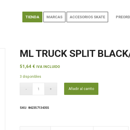
TIENDA
MARCAS
ACCESORIOS SKATE
PREORD
ML TRUCK SPLIT BLACK/
51,64
€
IVA INCLUIDO
3 disponibles
Añadir al carrito
SKU:
842357134355