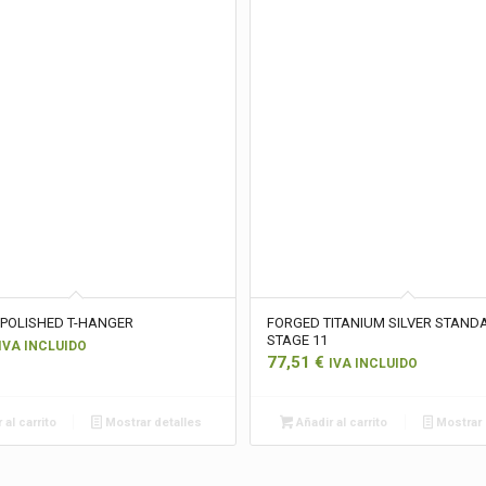
 POLISHED T-HANGER
FORGED TITANIUM SILVER STAND
STAGE 11
IVA INCLUIDO
77,51
€
IVA INCLUIDO
 al carrito
Mostrar detalles
Añadir al carrito
Mostrar 