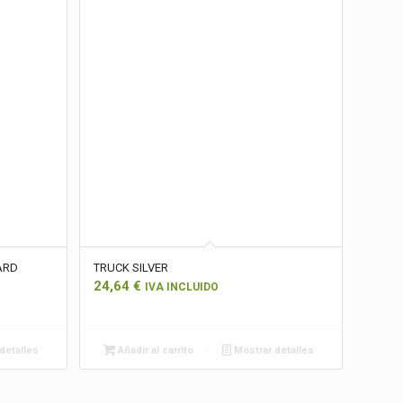
ARD
TRUCK SILVER
24,64
€
IVA INCLUIDO
detalles
Añadir al carrito
Mostrar detalles