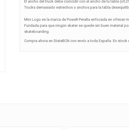
El ancho del truck debe coincidir con el ancho de tu tabla (±0.25
Trucks demasiado estrechos o anchos para la tabla desequilibran
Mini Logo es la marca de Powell-Peralta enfocada en ofrecer m
Fundada para que ningún skater se quede sin buen material p
skateboarding.
Compra ahora en StateBCN con envío a toda España. En stock e