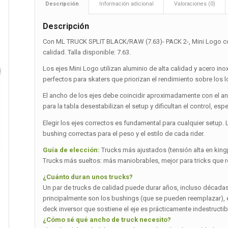
Descripción
Información adicional
Valoraciones (0)
Descripción
Con ML TRUCK SPLIT BLACK/RAW (7.63)- PACK 2-, Mini Logo con
calidad. Talla disponible: 7.63.
Los ejes Mini Logo utilizan aluminio de alta calidad y acero ino
perfectos para skaters que priorizan el rendimiento sobre los
El ancho de los ejes debe coincidir aproximadamente con el a
para la tabla desestabilizan el setup y dificultan el control, es
Elegir los ejes correctos es fundamental para cualquier setup. 
bushing correctas para el peso y el estilo de cada rider.
Guía de elección:
Trucks más ajustados (tensión alta en kingp
Trucks más sueltos: más maniobrables, mejor para tricks que requ
¿Cuánto duran unos trucks?
Un par de trucks de calidad puede durar años, incluso décad
principalmente son los bushings (que se pueden reemplazar), el e
deck inversor que sostiene el eje es prácticamente indestructib
¿Cómo sé qué ancho de truck necesito?