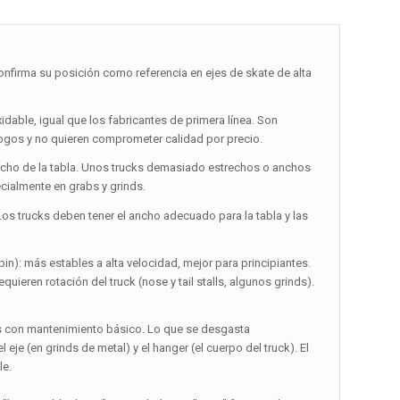
firma su posición como referencia en ejes de skate de alta
xidable, igual que los fabricantes de primera línea. Son
 logos y no quieren comprometer calidad por precio.
ncho de la tabla. Unos trucks demasiado estrechos o anchos
pecialmente en grabs y grinds.
Los trucks deben tener el ancho adecuado para la tabla y las
in): más estables a alta velocidad, mejor para principiantes.
ieren rotación del truck (nose y tail stalls, algunos grinds).
as con mantenimiento básico. Lo que se desgasta
je (en grinds de metal) y el hanger (el cuerpo del truck). El
le.