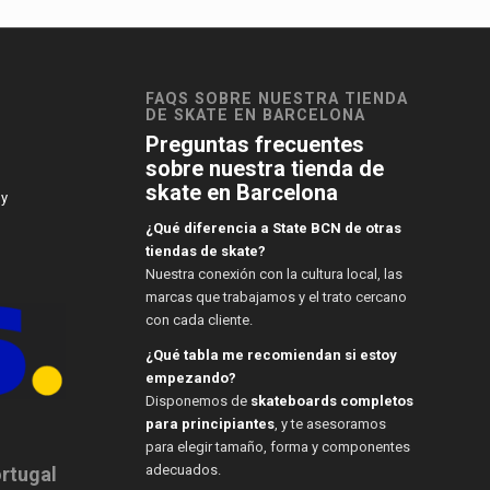
FAQS SOBRE NUESTRA TIENDA
DE SKATE EN BARCELONA
Preguntas frecuentes
sobre nuestra tienda de
skate en Barcelona
 y
¿Qué diferencia a State BCN de otras
tiendas de skate?
Nuestra conexión con la cultura local, las
marcas que trabajamos y el trato cercano
con cada cliente.
¿Qué tabla me recomiendan si estoy
empezando?
Disponemos de
skateboards completos
para principiantes
, y te asesoramos
para elegir tamaño, forma y componentes
adecuados.
ortugal