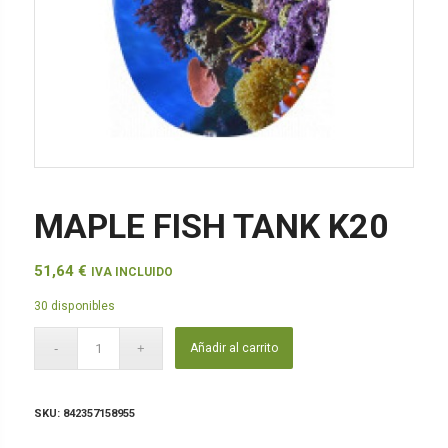
MAPLE FISH TANK K20
51,64
€
IVA INCLUIDO
30 disponibles
Añadir al carrito
SKU:
842357158955