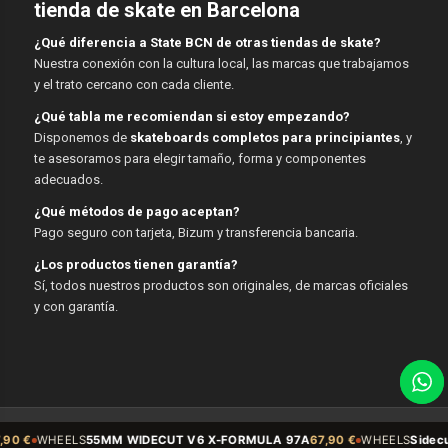
tienda de skate en Barcelona
¿Qué diferencia a State BCN de otras tiendas de skate?
Nuestra conexión con la cultura local, las marcas que trabajamos
y el trato cercano con cada cliente.
¿Qué tabla me recomiendan si estoy empezando?
Disponemos de
skateboards completos para principiantes
, y
te asesoramos para elegir tamaño, forma y componentes
adecuados.
¿Qué métodos de pago aceptan?
Pago seguro con tarjeta, Bizum y transferencia bancaria.
¿Los productos tienen garantía?
Sí, todos nuestros productos son originales, de marcas oficiales
y con garantía.
© Copyright - State BCN - 2026
MM WIDECUT V6 X-FORMULA 97A
67,90 €
WHEELS
Sidecut 54mm 99A V5 S