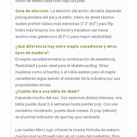
cómo se siente cada trick bajo los pies.
Guía de elección:
La elección del ancho de tabla depende
principalmente del pie y el estilo: riders de street técnico
suelen preferir tablas más estrechas (7.5″-8.0″) para flip
tricks más limpios; los de bowl y transition van hacia
anchos más generosos (8.5″+) para mayor estabilidad.
¿Qué diferencia hay entre maple canadiense y otros
tipos de madera?
El maple canadiense tiene la combinación de resistencia,
flexibilidad y peso ideal para el skateboarding. Otras
maderas como el bambú o el roble existen pero el maple
canadiense sigue siendo el estándar de la industria por sus
propiedades únicas.
¿Cuánto dura una tabla de skate?
Depende mucho del uso. Con sesiones diarias intensas, una
tabla puede durar 2-6 semanas hasta perder pop. Con uso
recreativo moderado, puede durar meses. El pop (rebote)
es el primer indicador de que hay que cambiarla.
Las ruedas Mini Logo ofrecen la misma fórmula de uretano
que las marcas Powell pero sin el coste del marketing. Para