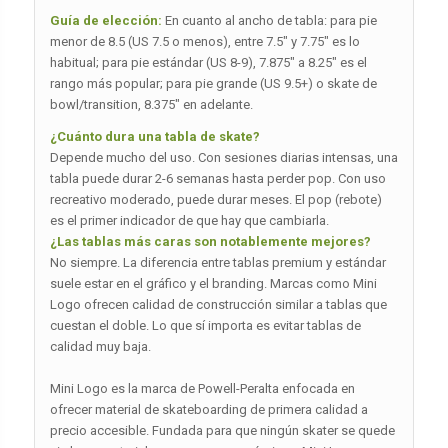
Guía de elección:
En cuanto al ancho de tabla: para pie
menor de 8.5 (US 7.5 o menos), entre 7.5″ y 7.75″ es lo
habitual; para pie estándar (US 8-9), 7.875″ a 8.25″ es el
rango más popular; para pie grande (US 9.5+) o skate de
bowl/transition, 8.375″ en adelante.
¿Cuánto dura una tabla de skate?
Depende mucho del uso. Con sesiones diarias intensas, una
tabla puede durar 2-6 semanas hasta perder pop. Con uso
recreativo moderado, puede durar meses. El pop (rebote)
es el primer indicador de que hay que cambiarla.
¿Las tablas más caras son notablemente mejores?
No siempre. La diferencia entre tablas premium y estándar
suele estar en el gráfico y el branding. Marcas como Mini
Logo ofrecen calidad de construcción similar a tablas que
cuestan el doble. Lo que sí importa es evitar tablas de
calidad muy baja.
Mini Logo es la marca de Powell-Peralta enfocada en
ofrecer material de skateboarding de primera calidad a
precio accesible. Fundada para que ningún skater se quede