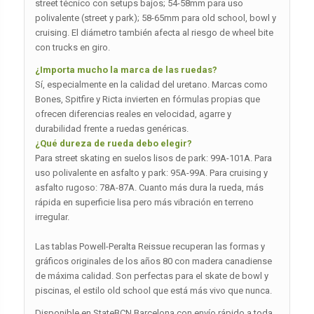
street técnico con setups bajos; 54-58mm para uso
polivalente (street y park); 58-65mm para old school, bowl y
cruising. El diámetro también afecta al riesgo de wheel bite
con trucks en giro.
¿Importa mucho la marca de las ruedas?
Sí, especialmente en la calidad del uretano. Marcas como
Bones, Spitfire y Ricta invierten en fórmulas propias que
ofrecen diferencias reales en velocidad, agarre y
durabilidad frente a ruedas genéricas.
¿Qué dureza de rueda debo elegir?
Para street skating en suelos lisos de park: 99A-101A. Para
uso polivalente en asfalto y park: 95A-99A. Para cruising y
asfalto rugoso: 78A-87A. Cuanto más dura la rueda, más
rápida en superficie lisa pero más vibración en terreno
irregular.
Las tablas Powell-Peralta Reissue recuperan las formas y
gráficos originales de los años 80 con madera canadiense
de máxima calidad. Son perfectas para el skate de bowl y
piscinas, el estilo old school que está más vivo que nunca.
Disponible en StateBCN Barcelona con envío rápido a toda