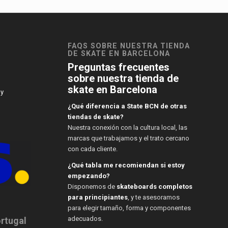
FAQS SOBRE NUESTRA TIENDA
DE SKATE EN BARCELONA
Preguntas frecuentes
sobre nuestra tienda de
skate en Barcelona
 y
¿Qué diferencia a State BCN de otras
tiendas de skate?
Nuestra conexión con la cultura local, las
marcas que trabajamos y el trato cercano
con cada cliente.
¿Qué tabla me recomiendan si estoy
empezando?
Disponemos de
skateboards completos
para principiantes
, y te asesoramos
para elegir tamaño, forma y componentes
adecuados.
ortugal