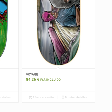
VOYAGE
84,26
€
IVA INCLUIDO
detalles
Añadir al carrito
Mostrar detalles