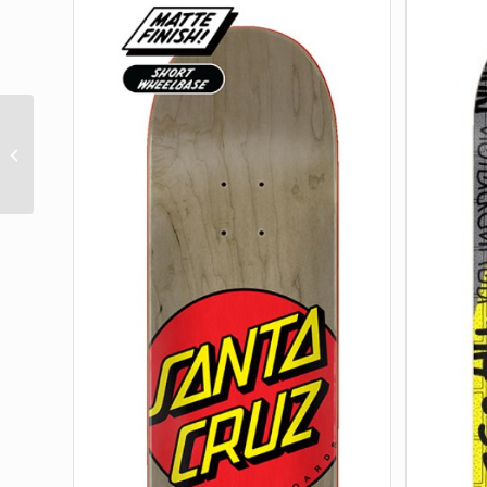
Delfino Pinball Vision
Pro Shaped 9.14in X
31.50in Santa Cruz
Decks