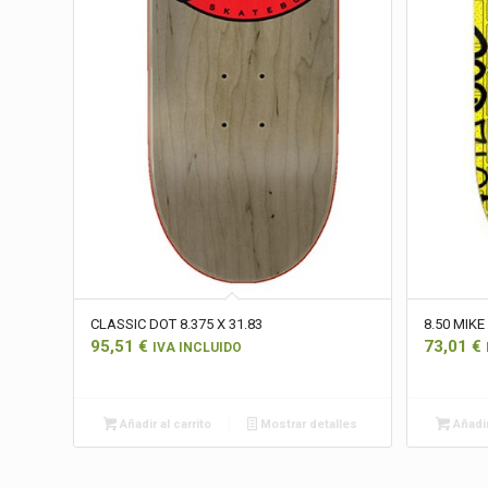
CLASSIC DOT 8.375 X 31.83
8.50 MIKE
95,51
€
73,01
€
IVA INCLUIDO
Añadir al carrito
Mostrar detalles
Añadir