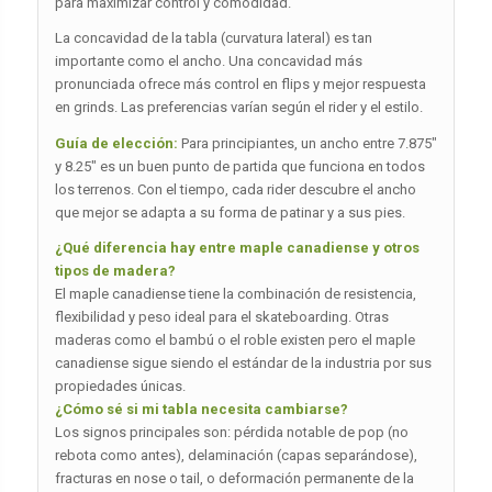
para maximizar control y comodidad.
La concavidad de la tabla (curvatura lateral) es tan
importante como el ancho. Una concavidad más
pronunciada ofrece más control en flips y mejor respuesta
en grinds. Las preferencias varían según el rider y el estilo.
Guía de elección:
Para principiantes, un ancho entre 7.875″
y 8.25″ es un buen punto de partida que funciona en todos
los terrenos. Con el tiempo, cada rider descubre el ancho
que mejor se adapta a su forma de patinar y a sus pies.
¿Qué diferencia hay entre maple canadiense y otros
tipos de madera?
El maple canadiense tiene la combinación de resistencia,
flexibilidad y peso ideal para el skateboarding. Otras
maderas como el bambú o el roble existen pero el maple
canadiense sigue siendo el estándar de la industria por sus
propiedades únicas.
¿Cómo sé si mi tabla necesita cambiarse?
Los signos principales son: pérdida notable de pop (no
rebota como antes), delaminación (capas separándose),
fracturas en nose o tail, o deformación permanente de la