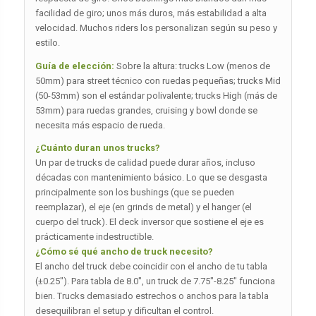
facilidad de giro; unos más duros, más estabilidad a alta
velocidad. Muchos riders los personalizan según su peso y
estilo.
Guía de elección:
Sobre la altura: trucks Low (menos de
50mm) para street técnico con ruedas pequeñas; trucks Mid
(50-53mm) son el estándar polivalente; trucks High (más de
53mm) para ruedas grandes, cruising y bowl donde se
necesita más espacio de rueda.
¿Cuánto duran unos trucks?
Un par de trucks de calidad puede durar años, incluso
décadas con mantenimiento básico. Lo que se desgasta
principalmente son los bushings (que se pueden
reemplazar), el eje (en grinds de metal) y el hanger (el
cuerpo del truck). El deck inversor que sostiene el eje es
prácticamente indestructible.
¿Cómo sé qué ancho de truck necesito?
El ancho del truck debe coincidir con el ancho de tu tabla
(±0.25″). Para tabla de 8.0″, un truck de 7.75″-8.25″ funciona
bien. Trucks demasiado estrechos o anchos para la tabla
desequilibran el setup y dificultan el control.