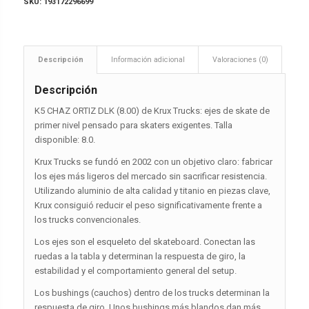
SKU:
193172296699
Descripción
Información adicional
Valoraciones (0)
Descripción
K5 CHAZ ORTIZ DLK (8.00) de Krux Trucks: ejes de skate de
primer nivel pensado para skaters exigentes. Talla
disponible: 8.0.
Krux Trucks se fundó en 2002 con un objetivo claro: fabricar
los ejes más ligeros del mercado sin sacrificar resistencia.
Utilizando aluminio de alta calidad y titanio en piezas clave,
Krux consiguió reducir el peso significativamente frente a
los trucks convencionales.
Los ejes son el esqueleto del skateboard. Conectan las
ruedas a la tabla y determinan la respuesta de giro, la
estabilidad y el comportamiento general del setup.
Los bushings (cauchos) dentro de los trucks determinan la
respuesta de giro. Unos bushings más blandos dan más