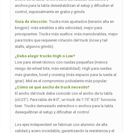
anchos para la tabla desestabilizan el setup y dificultan el
control, especialmente en grabs y grinds.
Guía de elección:
Trucks más ajustados (tensión alta en
kingpin): más estables a alta velocidad, mejor para
principiantes. Trucks más sueltos: más maniobrables, mejor
para tricks que requieren rotación del truck (nose y tail
stalls, algunos grinds).
¿Debo elegir trucks High o Low?
Low para street técnico con ruedas pequeñas (menos
riesgo de wheel bite, más estabilidad). High para ruedas
más grandes, bowl y cruising (más espacio para la rueda al
girar). Mid es el compromiso polivalente más popular.
¿Cómo sé qué ancho de truck necesito?
El ancho del truck debe coincidir con el ancho de tu tabla
(±0.25″). Para tabla de 8.0″, un truck de 7.75″-8.25″ funciona
bien. Trucks demasiado estrechos o anchos para la tabla
desequilibran el setup y dificultan el control.
Los ejes Independent se fabrican con aluminio de alta
calidad y acero inoxidable, garantizando la resistencia y el