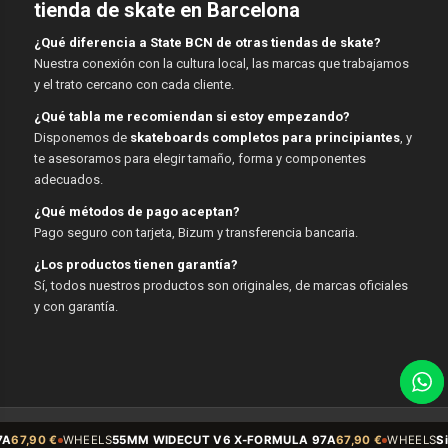
tienda de skate en Barcelona
¿Qué diferencia a State BCN de otras tiendas de skate?
Nuestra conexión con la cultura local, las marcas que trabajamos
y el trato cercano con cada cliente.
¿Qué tabla me recomiendan si estoy empezando?
Disponemos de
skateboards completos para principiantes
, y
te asesoramos para elegir tamaño, forma y componentes
adecuados.
¿Qué métodos de pago aceptan?
Pago seguro con tarjeta, Bizum y transferencia bancaria.
¿Los productos tienen garantía?
Sí, todos nuestros productos son originales, de marcas oficiales
y con garantía.
© Copyright - State BCN - 2026
EELS
55MM WIDECUT V6 X-FORMULA 97A
67,90 €
WHEELS
Sidecut 54mm 9