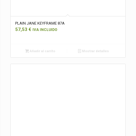
PLAIN JANE KEYFRAME 87A
57,53
€
IVA INCLUIDO
Añadir al carrito
Mostrar detalles