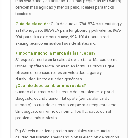
más velocidad y estabilidad. Las más pequeñas (50-54mm)
ofrecen más agilidad y menos peso, ideales para tricks
técnicos.
Guía de elección:
Guía de dureza: 78A-87A para cruising y
asfalto rugoso; 88A-95A para longboard y polivalente; 96A-
99A para skate de park suave; 99A-101A+ para street
skating técnico en suelos lisos de skatepark.
¿Importa mucho la marca de las ruedas?
Sí, especialmente en la calidad del uretano. Marcas como
Bones, Spitfire y Ricta invierten en fórmulas propias que
ofrecen diferencias reales en velocidad, agarre y
durabilidad frente a ruedas genéricas.
¿Cuándo debo cambiar mis ruedas?
Cuando el diámetro se ha reducido notablemente por el
desgaste, cuando tienen flat spots (zonas planas de
impacto), o cuando el uretano empieza a resquebrajarse.
Un desgaste uniforme es normal; los flat spots son el
problema más molesto.
Pig Wheels mantiene precios accesibles sin renunciar a la
calidad del uretano americano. Son la elección de muchos