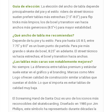
Guía de elección:
La elección del ancho de tabla depende
principalmente del pie y el estilo: riders de street técnico
suelen preferir tablas más estrechas (7.5″-8.0″) para flip
tricks más limpios; los de bowl y transition van hacia
anchos más generosos (8.5″+) para mayor estabilidad.
¿Qué ancho de tabla me recomiendas?
Depende de tu pie y tu estilo. Para pie hasta US 8.5, entre
7.75″ y 8.0″ es un buen punto de partida. Para pie más
grande o skate de bowl, 8.25″ en adelante. El street técnico
va hacia estrechas; el bowl y transition hacia anchas.
¿Las tablas más caras son notablemente mejores?
No siempre. La diferencia entre tablas premium y estándar
suele estar en el gráfico y el branding. Marcas como Mini
Logo ofrecen calidad de construcción similar a tablas que
cuestan el doble. Lo que sí importa es evitar tablas de
calidad muy baja.
El Screaming Hand de Santa Cruz es uno de los iconos más
reconocibles del skateboarding. Diseñado en 1985 por Jim
Phillips, este símbolo ha representado durante décadas la