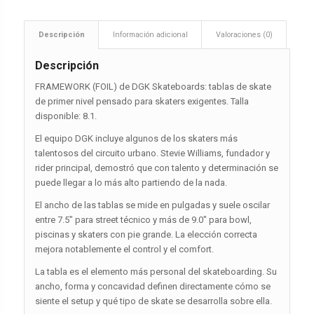
Descripción
Información adicional
Valoraciones (0)
Descripción
FRAMEWORK (FOIL) de DGK Skateboards: tablas de skate
de primer nivel pensado para skaters exigentes. Talla
disponible: 8.1.
El equipo DGK incluye algunos de los skaters más
talentosos del circuito urbano. Stevie Williams, fundador y
rider principal, demostró que con talento y determinación se
puede llegar a lo más alto partiendo de la nada.
El ancho de las tablas se mide en pulgadas y suele oscilar
entre 7.5″ para street técnico y más de 9.0″ para bowl,
piscinas y skaters con pie grande. La elección correcta
mejora notablemente el control y el comfort.
La tabla es el elemento más personal del skateboarding. Su
ancho, forma y concavidad definen directamente cómo se
siente el setup y qué tipo de skate se desarrolla sobre ella.