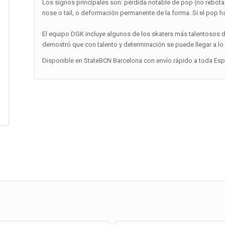
Los signos principales son: pérdida notable de pop (no rebot
nose o tail, o deformación permanente de la forma. Si el pop 
El equipo DGK incluye algunos de los skaters más talentosos del
demostró que con talento y determinación se puede llegar a lo 
Disponible en StateBCN Barcelona con envío rápido a toda Españ