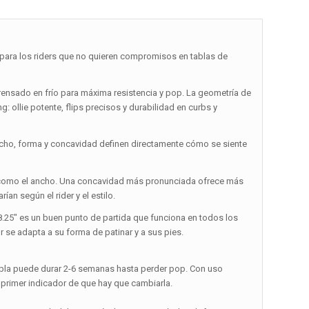
ara los riders que no quieren compromisos en tablas de
ensado en frío para máxima resistencia y pop. La geometría de
: ollie potente, flips precisos y durabilidad en curbs y
ncho, forma y concavidad definen directamente cómo se siente
nte como el ancho. Una concavidad más pronunciada ofrece más
ían según el rider y el estilo.
 8.25″ es un buen punto de partida que funciona en todos los
r se adapta a su forma de patinar y a sus pies.
abla puede durar 2-6 semanas hasta perder pop. Con uso
 primer indicador de que hay que cambiarla.