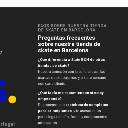
FAQS SOBRE NUESTRA TIENDA
DE SKATE EN BARCELONA
Preguntas frecuentes
sobre nuestra tienda de
skate en Barcelona
 y
¿Qué diferencia a State BCN de otras
tiendas de skate?
Nuestra conexión con la cultura local, las
marcas que trabajamos y el trato cercano
con cada cliente.
¿Qué tabla me recomiendan si estoy
empezando?
Disponemos de
skateboards completos
para principiantes
, y te asesoramos
para elegir tamaño, forma y componentes
adecuados.
ortugal