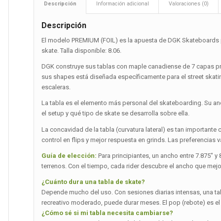
Descripción
Información adicional
Valoraciones (0)
Descripción
El modelo PREMIUM (FOIL) es la apuesta de DGK Skateboards p
skate. Talla disponible: 8.06.
DGK construye sus tablas con maple canadiense de 7 capas pr
sus shapes está diseñada específicamente para el street skating
escaleras.
La tabla es el elemento más personal del skateboarding. Su a
el setup y qué tipo de skate se desarrolla sobre ella.
La concavidad de la tabla (curvatura lateral) es tan importa
control en flips y mejor respuesta en grinds. Las preferencias var
Guía de elección:
Para principiantes, un ancho entre 7.875″ y
terrenos. Con el tiempo, cada rider descubre el ancho que mejo
¿Cuánto dura una tabla de skate?
Depende mucho del uso. Con sesiones diarias intensas, una t
recreativo moderado, puede durar meses. El pop (rebote) es el
¿Cómo sé si mi tabla necesita cambiarse?