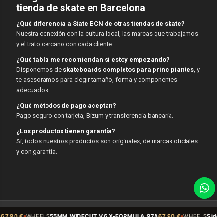
tienda de skate en Barcelona
¿Qué diferencia a State BCN de otras tiendas de skate?
Nuestra conexión con la cultura local, las marcas que trabajamos
y el trato cercano con cada cliente.
¿Qué tabla me recomiendan si estoy empezando?
Disponemos de
skateboards completos para principiantes
, y
te asesoramos para elegir tamaño, forma y componentes
adecuados.
¿Qué métodos de pago aceptan?
Pago seguro con tarjeta, Bizum y transferencia bancaria.
¿Los productos tienen garantía?
Sí, todos nuestros productos son originales, de marcas oficiales
y con garantía.
© Copyright - State BCN - 2026
LS
55MM WIDECUT V6 X-FORMULA 97A
67,90 €
WHEELS
Sidecut 54mm 99A