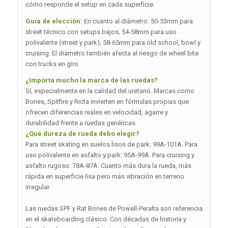
cómo responde el setup en cada superficie.
Guía de elección:
En cuanto al diámetro: 50-53mm para
street técnico con setups bajos; 54-58mm para uso
polivalente (street y park); 58-65mm para old school, bowl y
cruising. El diámetro también afecta al riesgo de wheel bite
con trucks en giro.
¿Importa mucho la marca de las ruedas?
Sí, especialmente en la calidad del uretano. Marcas como
Bones, Spitfire y Ricta invierten en fórmulas propias que
ofrecen diferencias reales en velocidad, agarre y
durabilidad frente a ruedas genéricas.
¿Qué dureza de rueda debo elegir?
Para street skating en suelos lisos de park: 99A-101A. Para
uso polivalente en asfalto y park: 95A-99A. Para cruising y
asfalto rugoso: 78A-87A. Cuanto más dura la rueda, más
rápida en superficie lisa pero más vibración en terreno
irregular.
Las ruedas SPF y Rat Bones de Powell-Peralta son referencia
en el skateboarding clásico. Con décadas de historia y