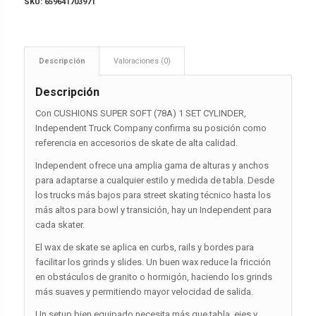
SKU:
659641703971
Descripción
Valoraciones (0)
Descripción
Con CUSHIONS SUPER SOFT (78A) 1 SET CYLINDER,
Independent Truck Company confirma su posición como
referencia en accesorios de skate de alta calidad.
Independent ofrece una amplia gama de alturas y anchos
para adaptarse a cualquier estilo y medida de tabla. Desde
los trucks más bajos para street skating técnico hasta los
más altos para bowl y transición, hay un Independent para
cada skater.
El wax de skate se aplica en curbs, rails y bordes para
facilitar los grinds y slides. Un buen wax reduce la fricción
en obstáculos de granito o hormigón, haciendo los grinds
más suaves y permitiendo mayor velocidad de salida.
Un setup bien equipado necesita más que tabla, ejes y